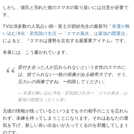
しかし、彼氏と別れた後のスマホの取り扱いには注意が必要で
す。
TV出演多数の人気占い師・富士川碧砂先生の最新刊「
幸運が舞
い込む浄化・邪気除け生活 ―「スマホ風水」は最強の開運法
」
によると、『スマホは運勢を左右する最重要アイテム』です。
本著には、こう書かれています。
昔付き合った人が忘れられないという女性のスマホに
は、捨てられない一枚の画像がある確率大です。そう、
元カレの画像ですね。ー削除してください。
幸運が舞い込む浄化・邪気除け生活ー「スマホ風水」は
最強の開運法（さくら舎）
元彼の情報が残っているといつまでもその相手のことを忘れら
れず、未練を持ってしまうことになります。それはあなたの運
気を下げ、新しい良い出会いが入ってくるのを邪魔してしまう
のです。