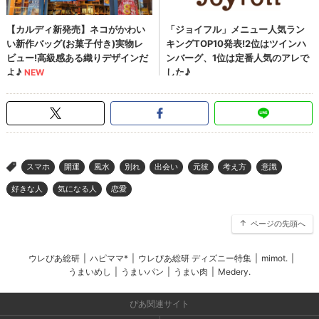
スマホ
開運
風水
別れ
出会い
元彼
考え方
意識
>
好きな人
気になる人
恋愛
ページの先頭へ
ウレぴあ総研
|
ハピママ*
|
ウレぴあ総研 ディズニー特集
|
mimot.
|
うまいめし
|
うまいパン
|
うまい肉
|
Medery.
ぴあ関連サイト