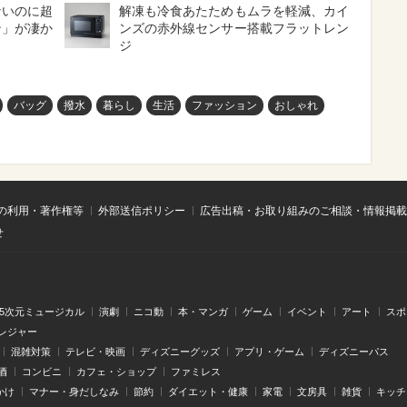
ないのに超
解凍も冷食あたためもムラを軽減、カイ
ン」が凄か
ンズの赤外線センサー搭載フラットレン
ジ
バッグ
撥水
暮らし
生活
ファッション
おしゃれ
の利用・著作権等
外部送信ポリシー
広告出稿・お取り組みのご相談・情報掲載
せ
.5次元ミュージカル
演劇
ニコ動
本・マンガ
ゲーム
イベント
アート
スポ
レジャー
混雑対策
テレビ・映画
ディズニーグッズ
アプリ・ゲーム
ディズニーパス
酒
コンビニ
カフェ・ショップ
ファミレス
かけ
マナー・身だしなみ
節約
ダイエット・健康
家電
文房具
雑貨
キッチ