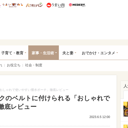
総研 ディズニー特集
mimot.
うまいめし
うまいパン
うまい肉
Medery.
ママ*
子育て・教育
家事・生活術
夫と妻
おでかけ・エンタメ
れ
お役立ち
社会・制度
人
おしゃれで使いやすい撥水ポーチ」徹底レビュー
クのベルトに付けられる「おしゃれで
1
徹底レビュー
2023.6.5 12:00
2