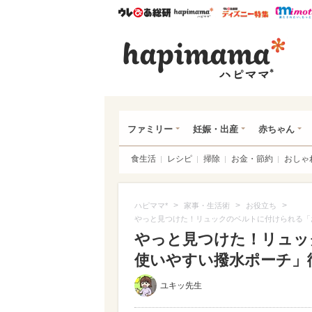
ウレぴあ総研
ハピママ*
ウレぴあ
ハピ
ファミリー
妊娠・出産
赤ちゃん
食生活
レシピ
掃除
お金・節約
おしゃ
>
>
>
ハピママ*
家事・生活術
お役立ち
やっと見つけた！リュックのベルトに付けられる「
やっと見つけた！リュッ
使いやすい撥水ポーチ」
ユキッ先生