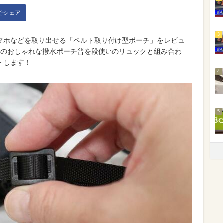
kでシェア
3
マホなどを取り出せる「ベルト取り付け型ポーチ」をレビュ
」のおしゃれな撥水ポーチ普を段使いのリュックと組み合わ
トします！
4
5