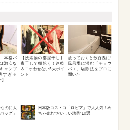
「本格バ
【洗濯物の部屋干し】
放っておくと数百匹に!
は激安な
夜干して朝乾く！速乾
風呂場に潜む「チョウ
キャンプ
＆ニオわせない5大ポイ
バエ」駆除法をプロに
適すぎる
ント
聞いた
ー】
安なのに大
日本版コストコ「ロピア」で大人気！め
ィバッグ」
ちゃ売れ“おいしい惣菜”10選