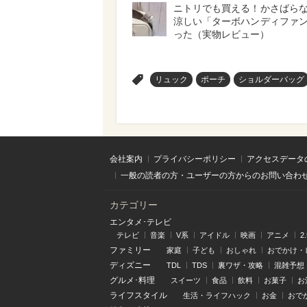
ニトリでも買える！かさばら
涼しい「ターボハンディファ
った（実物レビュー）
>
リュック
ポーチ
ショルダーバッグ
会社案内
プライバシーポリシー
アクセスデータ
一般の読者の方・ユーザーの方からのお問い合わ
カテゴリー
エンタメ･テレビ
テレビ
音楽
V系
アイドル
映画
アニメ
2
ファミリー
家庭
子ども
おしゃれ
おでかけ・
ディズニー
TDL
TDS
裏ワザ・攻略
混雑予想
グルメ･料理
スイーツ
食品
飲料
お菓子
お
ライフスタイル
生活・ライフハック
お金
おで