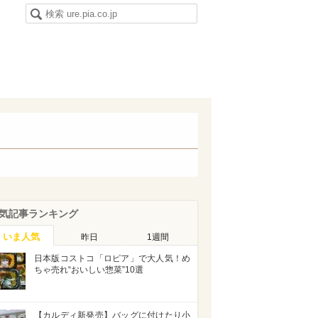
気記事ランキング
いま人気
昨日
1週間
日本版コストコ「ロピア」で大人気！め
ちゃ売れ“おいしい惣菜”10選
【カルディ新発売】バッグに付けたり小