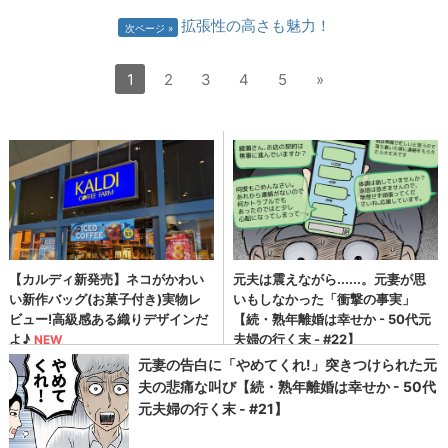
拡張性の高さも魅力！
次ページ
1
2
3
4
5
»