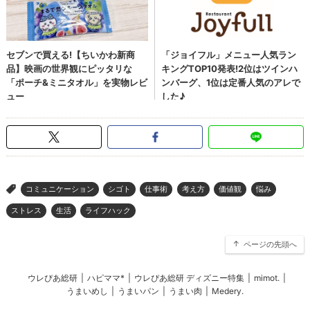
コミュニケーション
シゴト
仕事術
考え方
価値観
悩み
>
ストレス
生活
ライフハック
ページの先頭へ
ウレぴあ総研
|
ハピママ*
|
ウレぴあ総研 ディズニー特集
|
mimot.
|
うまいめし
|
うまいパン
|
うまい肉
|
Medery.