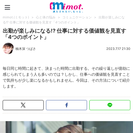
mimot.(ミモット)
mimot.(ミモット)
>
心と体の悩み
>
コミュニケーション
>
出勤が楽しみにな
る!? 仕事に対する価値観を見直す「4つのポイント」
出勤が楽しみになる!? 仕事に対する価値観を見直す
「4つのポイント」
柚木深 つばさ
2023.7.17 21:30
毎日同じ時間に起きて、決まった時間に出勤する。その繰り返しが億劫に
感じられてしまう人も多いのでは？しかし、仕事への価値観を見直すこと
で気持ちが少し楽になるかもしれません。今回は、その方法について紹介
します。