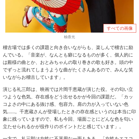
すべての画像
柚香光
稽古場では多くの課題と向き合いながらも、楽しんで稽古に励
んでいる。「音楽が、なんとも癖になるものが多く、個人的に
は殿様の曲とか、おとみちゃんの取り巻きの歌も好き。頭の中
でずっと流れてしまうような曲がたくさんあるので、みんな笑
いながらお稽古しています」。
演じる礼三郎は、映画では片岡千恵蔵が演じた役。その匂い立
つような色気、存在感をどう出せるかが今回の課題だ。「カッ
コよさの中にある抜け感、包容力。肩の力が入っていない色
気……。千恵蔵さんが登場したときの存在感というのは本当に印
象に残っていますので、私も今回、場面ごとにどんな色を匂い
立たせられるかが役作りのポイントだと感じています」。
一方で、礼三郎は女性に不器用な一面もある。「女性をエスコ