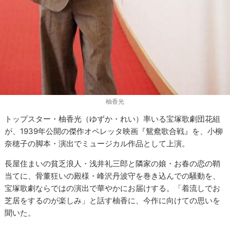
柚香光
トップスター・柚香光（ゆずか・れい）率いる宝塚歌劇団花組
が、1939年公開の傑作オペレッタ映画『鴛鴦歌合戦』を、小柳
奈穂子の脚本・演出でミュージカル作品として上演。
長屋住まいの貧乏浪人・浅井礼三郎と隣家の娘・お春の恋の鞘
当てに、骨董狂いの殿様・峰沢丹波守を巻き込んでの騒動を、
宝塚歌劇ならではの演出で華やかにお届けする。「着流しでお
芝居をするのが楽しみ」と話す柚香に、今作に向けての思いを
聞いた。