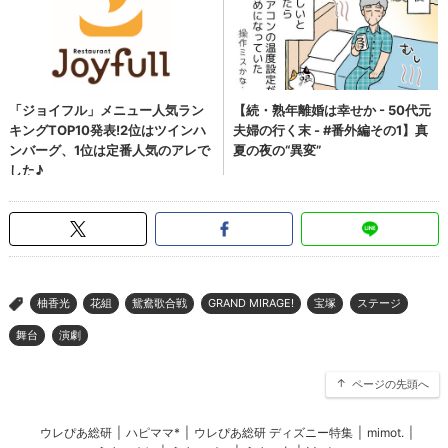
柚香光
花組
鴛鴦歌合戦
GRAND MIRAGE!
宝塚
ステージ
>
舞台
演劇
ページの先頭へ
ウレぴあ総研
|
ハピママ*
|
ウレぴあ総研 ディズニー特集
|
mimot.
|