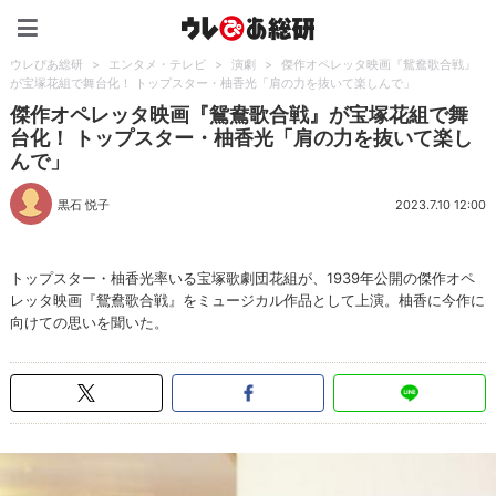
ウレぴあ総研（うれぴあ）
ウレぴあ総研
>
エンタメ・テレビ
>
演劇
>
傑作オペレッタ映画『鴛鴦歌合戦』
が宝塚花組で舞台化！ トップスター・柚香光「肩の力を抜いて楽しんで」
傑作オペレッタ映画『鴛鴦歌合戦』が宝塚花組で舞
台化！ トップスター・柚香光「肩の力を抜いて楽し
んで」
黒石 悦子
2023.7.10 12:00
トップスター・柚香光率いる宝塚歌劇団花組が、1939年公開の傑作オペ
レッタ映画『鴛鴦歌合戦』をミュージカル作品として上演。柚香に今作に
向けての思いを聞いた。