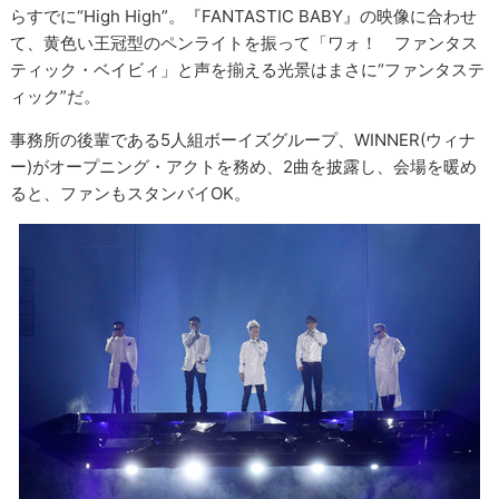
らすでに“High High”。『FANTASTIC BABY』の映像に合わせ
て、黄色い王冠型のペンライトを振って「ワォ！ ファンタス
ティック・ベイビィ」と声を揃える光景はまさに“ファンタステ
ィック”だ。
事務所の後輩である5人組ボーイズグループ、WINNER(ウィナ
ー)がオープニング・アクトを務め、2曲を披露し、会場を暖め
ると、ファンもスタンバイOK。