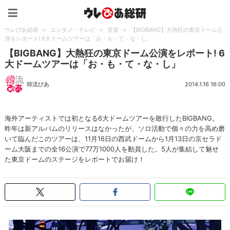
ウレぴあ総研（うれぴあ）
ウレぴあ総研
>
エンタメ・テレビ
>
音楽
>
【BIGBANG】大熱狂の東京ドーム公
演をレポート! 6大ドームツアーは「お・も・て・な・し」
【BIGBANG】大熱狂の東京ドーム公演をレポート! 6
大ドームツアーは「お・も・て・な・し」
韓流ぴあ
2014.1.16 16:00
海外アーティストでは初となる6大ドームツアーを敢行したBIGBANG。
昨年は新アルバムのリリースはなかったが、ソロ活動で個々の力を高め磨
いて臨んだこのツアーは、11月16日の西武ドームから1月13日の京セラド
ーム大阪までの全16公演で77万1000人を動員した。5人が集結して魅せ
た東京ドームのステージをレポートでお届け！