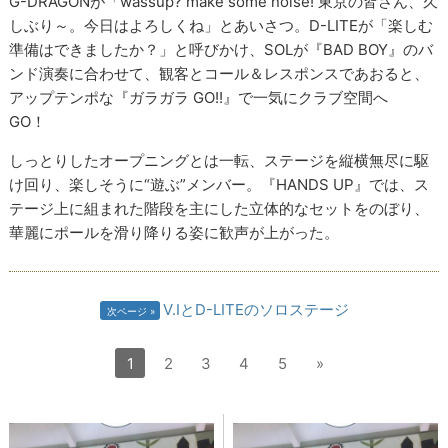
G-DRAGONが「wassup? make some noise! 東京の皆さん、久
しぶり～。今日はよろしくね」とあいさつ。D-LITEが「楽しむ
準備はできましたか？」と呼びかけ、SOLが『BAD BOY』のバ
ンド演奏に合わせて、観客とコール＆レスポンスであおると、
アップテンポな『ガラガラ GO!!』で一気にクラブ空間へ
GO！
しっとりしたオープニングとは一転、ステージを縦横無尽に駆
け回り、楽しそうに“遊ぶ”メンバー。『HANDS UP』では、ス
テージ上に組まれた階段を主にした立体的なセットをのぼり、
華麗にポールを滑り降りる姿に歓声が上がった。
V.IとD-LITEのソロステージ
次ページ
1
2
3
4
5
»