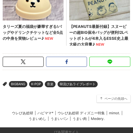
BIGBANG
K-POP
音楽
韓流ぴあライブレポート
>
ページの先頭へ
ウレぴあ総研
|
ハピママ*
|
ウレぴあ総研 ディズニー特集
|
mimot.
|
うまいめし
|
うまいパン
|
うまい肉
|
Medery.
ぴあ関連サイト