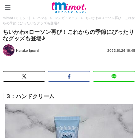
mimot.(ミモット)
mimot.(ミモット)
>
ハマる
>
マンガ・アニメ
>
ちいかわ×ローソン再び！これか
らの季節にぴったりなグッズも登場♪
ちいかわ×ローソン再び！これからの季節にぴったり
なグッズも登場♪
Hanako Iguchi
2023.10.26 16:45
3：ハンドクリーム