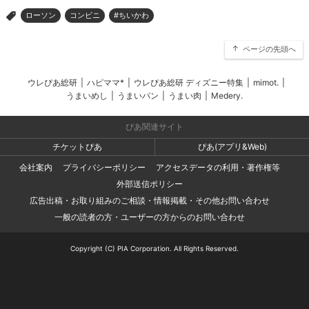
ローソン
コンビニ
#ちいかわ
>
ページの先頭へ
ウレぴあ総研
|
ハピママ*
|
ウレぴあ総研 ディズニー特集
|
mimot.
|
うまいめし
|
うまいパン
|
うまい肉
|
Medery.
ぴあ関連サイト
チケットぴあ
ぴあ(アプリ&Web)
会社案内
プライバシーポリシー
アクセスデータの利用・著作権等
外部送信ポリシー
広告出稿・お取り組みのご相談・情報掲載・その他お問い合わせ
一般の読者の方・ユーザーの方からのお問い合わせ
Copyright (C) PIA Corporation. All Rights Reserved.