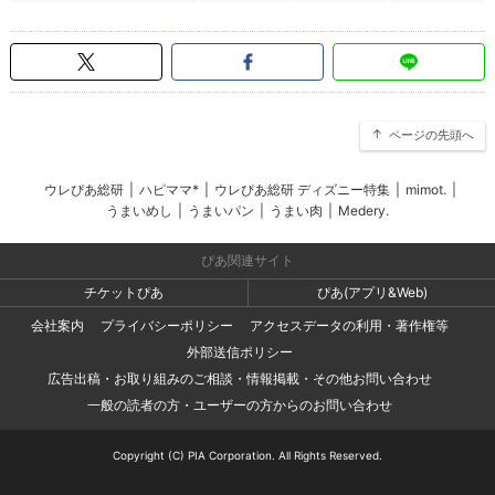
ページの先頭へ
ウレぴあ総研
|
ハピママ*
|
ウレぴあ総研 ディズニー特集
|
mimot.
|
うまいめし
|
うまいパン
|
うまい肉
|
Medery.
ぴあ関連サイト
チケットぴあ
ぴあ(アプリ&Web)
会社案内
プライバシーポリシー
アクセスデータの利用・著作権等
外部送信ポリシー
広告出稿・お取り組みのご相談・情報掲載・その他お問い合わせ
一般の読者の方・ユーザーの方からのお問い合わせ
Copyright (C) PIA Corporation. All Rights Reserved.