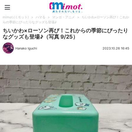
mimot.(ミモット)
mimot.(ミモット)
>
ハマる
>
マンガ・アニメ
>
ちいかわ×ローソン再び！これか
らの季節にぴったりなグッズも登場♪
ちいかわ×ローソン再び！これからの季節にぴったり
なグッズも登場♪（写真 9/25）
Hanako Iguchi
2023.10.26 16:45