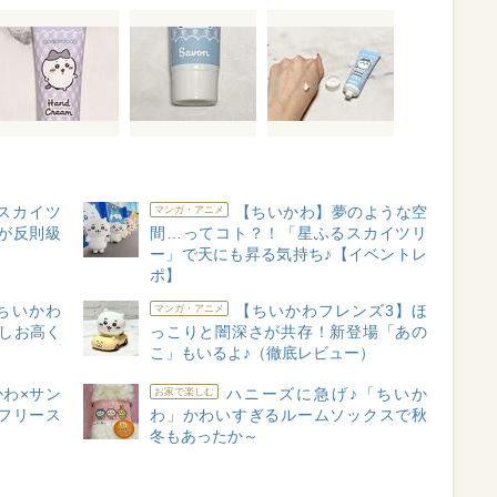
スカイツ
【ちいかわ】夢のような空
マンガ・アニメ
が反則級
間…ってコト？！「星ふるスカイツリ
ー」で天にも昇る気持ち♪【イベントレ
ポ】
ちいかわ
【ちいかわフレンズ3】ほ
マンガ・アニメ
しお高く
っこりと闇深さが共存！新登場「あの
こ」もいるよ♪（徹底レビュー）
わ×サン
ハニーズに急げ♪「ちいか
お家で楽しむ
フリース
わ」かわいすぎるルームソックスで秋
冬もあったか～