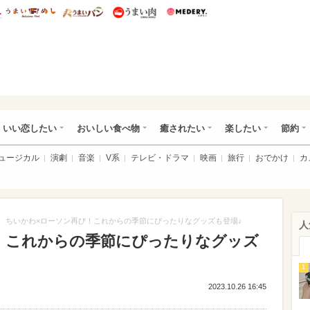
総研 ディズニー特集
mimot.
うまいめし
うまいパン
うまい肉
Medery.
ot.(ミモット)
いい恋したい
おいしい食べ物
癒されたい
楽したい
節約
ミュージカル
演劇
音楽
V系
テレビ・ドラマ
映画
旅行
おでかけ
カ
>
ちいかわ×ローソン再び！これからの季節にぴったりなグッズも登場♪
人
！これからの季節にぴったりなグッズ
1
2023.10.26 16:45