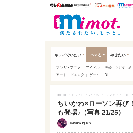
ウレぴあ総研
ハピママ*
ウレぴあ
mim
キレイでいたい
ハマる
やせたい
マンガ・アニメ
アイドル
声優
2.5次元
アート
Kエンタ
ゲーム
BL
>
>
mimot.(ミモット)
ハマる
マンガ・アニメ
ちいかわ×ローソン再び
も登場♪（写真 21/25）
Hanako Iguchi