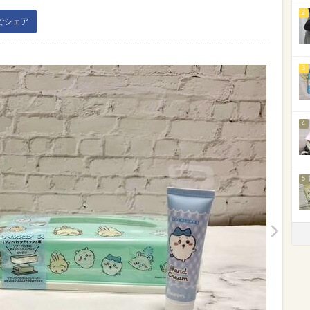
2
kでシェア
3
4
5