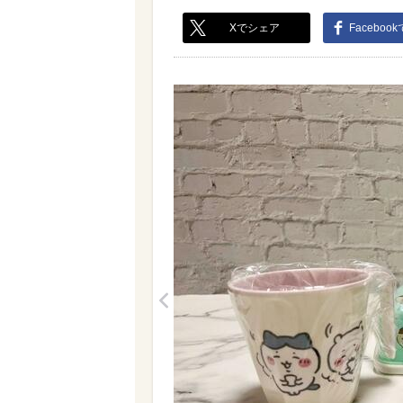
Xでシェア
Faceboo
<