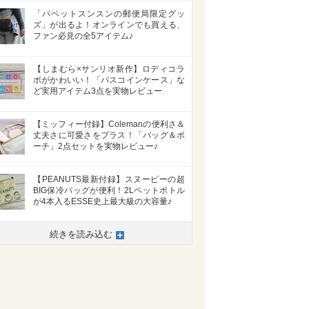
「パペットスンスンの郵便局限定グッ
ズ」が出るよ！オンラインでも買える、
ファン必見の全5アイテム♪
【しまむら×サンリオ新作】ロディコラ
ボがかわいい！「パスコインケース」な
ど実用アイテム3点を実物レビュー
【ミッフィー付録】Colemanの便利さ＆
丈夫さに可愛さをプラス！「バッグ＆ポ
ーチ」2点セットを実物レビュー♪
【PEANUTS最新付録】スヌーピーの超
BIG保冷バッグが便利！2Lペットボトル
が4本入るESSE史上最大級の大容量♪
>
続きを読み込む