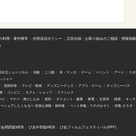
の利用・著作権等
外部送信ポリシー
広告出稿・お取り組みのご相談・情報掲載
せ
.5次元ミュージカル
演劇
ニコ動
本・マンガ
ゲーム
イベント
アート
スポ
レジャー
混雑対策
テレビ・映画
ディズニーグッズ
アプリ・ゲーム
ディズニーパス
酒
コンビニ
カフェ・ショップ
ファミレス
かけ
マナー・身だしなみ
節約
ダイエット・健康
家電
文房具
雑貨
キッチ
〜シェアしたくなる〜 至福な体験・旅特集
ペット特集：ウチのかぞく
特集 カラダ
ぴあ関⻄版WEB
ぴあ中部版WEB
ぴあフィルムフェスティバル(PFF)