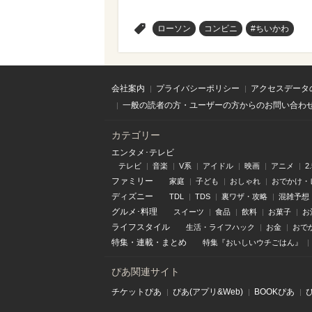
>
ローソン
コンビニ
#ちいかわ
会社案内
プライバシーポリシー
アクセスデータ
一般の読者の方・ユーザーの方からのお問い合わ
カテゴリー
エンタメ･テレビ
テレビ
音楽
V系
アイドル
映画
アニメ
2
ファミリー
家庭
子ども
おしゃれ
おでかけ・
ディズニー
TDL
TDS
裏ワザ・攻略
混雑予想
グルメ･料理
スイーツ
食品
飲料
お菓子
お
ライフスタイル
生活・ライフハック
お金
おで
特集
・
連載
・
まとめ
特集『おいしいウチごはん』
ぴあ関連サイト
チケットぴあ
ぴあ(アプリ&Web)
BOOKぴあ