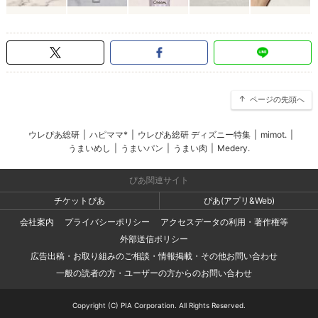
ページの先頭へ
ウレぴあ総研
|
ハピママ*
|
ウレぴあ総研 ディズニー特集
|
mimot.
|
うまいめし
|
うまいパン
|
うまい肉
|
Medery.
ぴあ関連サイト
チケットぴあ
ぴあ(アプリ&Web)
会社案内
プライバシーポリシー
アクセスデータの利用・著作権等
外部送信ポリシー
広告出稿・お取り組みのご相談・情報掲載・その他お問い合わせ
一般の読者の方・ユーザーの方からのお問い合わせ
Copyright (C) PIA Corporation. All Rights Reserved.