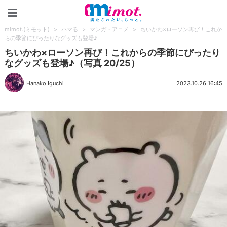
mimot.(ミモット)
mimot.(ミモット)
>
ハマる
>
マンガ・アニメ
>
ちいかわ×ローソン再び！これか
らの季節にぴったりなグッズも登場♪
ちいかわ×ローソン再び！これからの季節にぴったり
なグッズも登場♪（写真 20/25）
Hanako Iguchi
2023.10.26 16:45