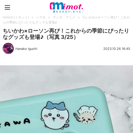
mimot.(ミモット)
mimot.(ミモット)
>
ハマる
>
マンガ・アニメ
>
ちいかわ×ローソン再び！これか
らの季節にぴったりなグッズも登場♪
ちいかわ×ローソン再び！これからの季節にぴったり
なグッズも登場♪（写真 3/25）
Hanako Iguchi
2023.10.26 16:45