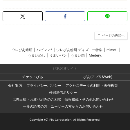
ページの先頭へ
ウレぴあ総研
|
ハピママ*
|
ウレぴあ総研 ディズニー特集
|
mimot.
|
うまいめし
|
うまいパン
|
うまい肉
|
Medery.
ぴあ関連サイト
チケットぴあ
ぴあ(アプリ&Web)
会社案内
プライバシーポリシー
アクセスデータの利用・著作権等
外部送信ポリシー
広告出稿・お取り組みのご相談・情報掲載・その他お問い合わせ
一般の読者の方・ユーザーの方からのお問い合わせ
Copyright (C) PIA Corporation. All Rights Reserved.