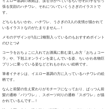
イエロー基調の表紙は、涙を浮かべているちいかわの手を引っ
張る笑顔のハチワレ、それについていくうさぎのイラストで
す。
どちらもちいかわ、ハチワレ、うさぎの3人の友情が描かれて
いるイラストなのがたまりません…！
メモのデザインが1点に2種類入っているのもおすすめポイント
のひとつ♪
コーラをおちょこに入れてお酒風に飲む楽しみ方「おちょコー
ラ」や、下剋上オンラインを楽しんでいる姿、ちいかわ名物巨
プリンに乗っている姿などどれもかわいい絵柄です。
筆者イチオシは、イエロー基調の方に入っているハチワレの絵
柄です。
なんと前髪の生え変わりがモチーフになっており、ぱっつん前
髪の通称「パツワレ」、スポーツ刈りの通称「スポワレ」が描
かれているんです…！