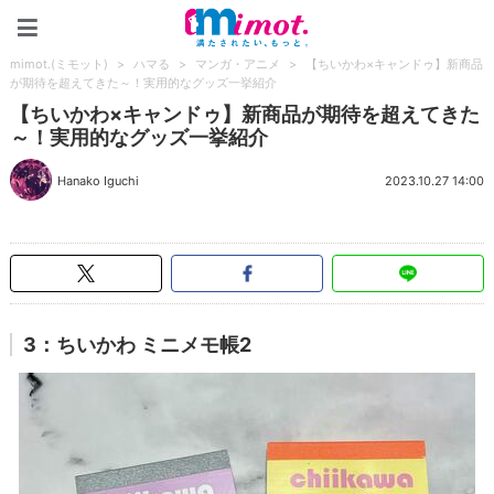
mimot.(ミモット)
mimot.(ミモット)
>
ハマる
>
マンガ・アニメ
>
【ちいかわ×キャンドゥ】新商品
が期待を超えてきた～！実用的なグッズ一挙紹介
【ちいかわ×キャンドゥ】新商品が期待を超えてきた
～！実用的なグッズ一挙紹介
Hanako Iguchi
2023.10.27 14:00
3：ちいかわ ミニメモ帳2