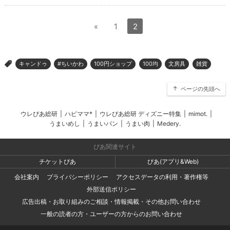
«
1
2
キャンドゥ
#ちいかわ
100円ショップ
100均
文房具
雑貨
>
ページの先頭へ
ウレぴあ総研
|
ハピママ*
|
ウレぴあ総研 ディズニー特集
|
mimot.
|
うまいめし
|
うまいパン
|
うまい肉
|
Medery.
ぴあ関連サイト
チケットぴあ
ぴあ(アプリ&Web)
会社案内
プライバシーポリシー
アクセスデータの利用・著作権等
外部送信ポリシー
広告出稿・お取り組みのご相談・情報掲載・その他お問い合わせ
一般の読者の方・ユーザーの方からのお問い合わせ