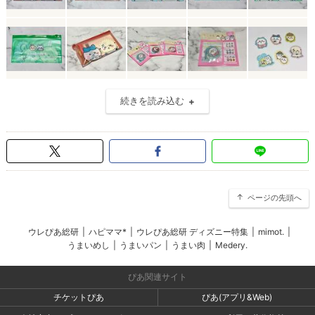
続きを読み込む
ページの先頭へ
ウレぴあ総研
|
ハピママ*
|
ウレぴあ総研 ディズニー特集
|
mimot.
|
うまいめし
|
うまいパン
|
うまい肉
|
Medery.
ぴあ関連サイト
チケットぴあ
ぴあ(アプリ&Web)