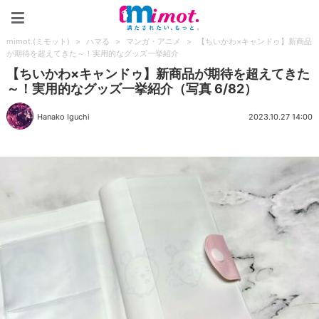
mimot.(ミモット)
mimot.(ミモット)
>
ハマる
>
マンガ・アニメ
>
【ちいかわ×キャンドゥ】新商品
が期待を超えてきた～！実用的なグッズ一挙紹介
【ちいかわ×キャンドゥ】新商品が期待を超えてきた
～！実用的なグッズ一挙紹介（写真 6/82）
Hanako Iguchi
2023.10.27 14:00