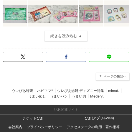
続きを読み込む
ページの先頭へ
ウレぴあ総研
|
ハピママ*
|
ウレぴあ総研 ディズニー特集
|
mimot.
|
うまいめし
|
うまいパン
|
うまい肉
|
Medery.
ぴあ関連サイト
チケットぴあ
ぴあ(アプリ&Web)
会社案内
プライバシーポリシー
アクセスデータの利用・著作権等