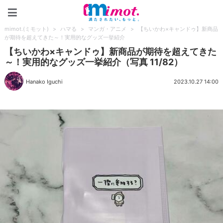
mimot.(ミモット)
mimot.(ミモット)
>
ハマる
>
マンガ・アニメ
>
【ちいかわ×キャンドゥ】新商品
が期待を超えてきた～！実用的なグッズ一挙紹介
【ちいかわ×キャンドゥ】新商品が期待を超えてきた
～！実用的なグッズ一挙紹介（写真 11/82）
Hanako Iguchi
2023.10.27 14:00