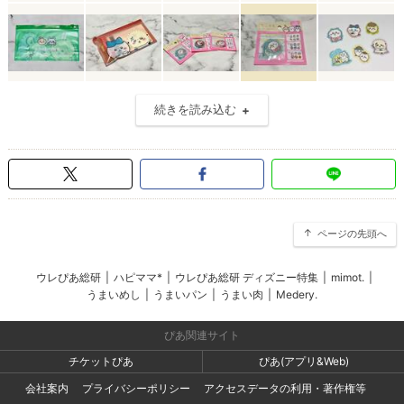
続きを読み込む
ページの先頭へ
ウレぴあ総研
|
ハピママ*
|
ウレぴあ総研 ディズニー特集
|
mimot.
|
うまいめし
|
うまいパン
|
うまい肉
|
Medery.
ぴあ関連サイト
チケットぴあ
ぴあ(アプリ&Web)
会社案内
プライバシーポリシー
アクセスデータの利用・著作権等