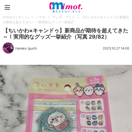
mimot.(ミモット)
mimot.(ミモット)
>
ハマる
>
マンガ・アニメ
>
【ちいかわ×キャンドゥ】新商品
が期待を超えてきた～！実用的なグッズ一挙紹介
【ちいかわ×キャンドゥ】新商品が期待を超えてきた
～！実用的なグッズ一挙紹介（写真 29/82）
Hanako Iguchi
2023.10.27 14:00