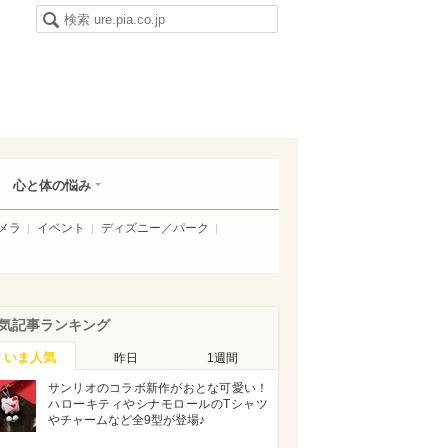
心と体の悩み
メラ
イベント
ディズニー／パーク
気記事ランキング
いま人気
昨日
1週間
サンリオのコラボ新作がおとな可愛い！
ハローキティやシナモロールのTシャツ
やチャームなど全9型が登場♪