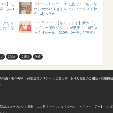
ズ3】ほ
ハニーズに急げ♪「ちいか
お家で楽しむ
場「あの
わ」かわいすぎるルームソックスで秋
）
冬もあったか～
の「クリィ
【キャンドゥ】新作「デ
パーク外アイテム
したくな
ィズニー便利グッズ」が激安！110円ぷ
っくりシール、330円ポーチなど充実♪
ップ
100均
文房具
雑貨
の利用・著作権等
外部送信ポリシー
広告出稿・お取り組みのご相談・情報掲載
せ
.5次元ミュージカル
演劇
ニコ動
本・マンガ
ゲーム
イベント
アート
スポ
レジャー