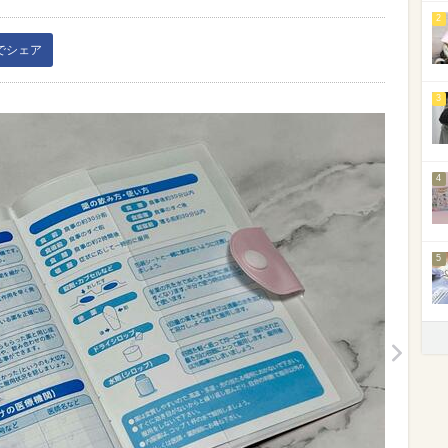
2
kでシェア
3
4
5