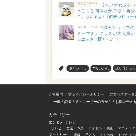
【ちいかわフレン
マンガ・アニメ
っこりと闇深さが共存！新登
こ」もいるよ♪（徹底レビュー
100円ショップ
マンガ・アニメ
ミーマミ」グッズが大人買い
るエモさ全開だった！
>
キャンドゥ
#ちいかわ
100円ショ
会社案内
プライバシーポリシー
アクセスデータ
一般の読者の方・ユーザーの方からのお問い合わ
カテゴリー
エンタメ･テレビ
テレビ
音楽
V系
アイドル
映画
アニメ
2
ファミリー
家庭
子ども
おしゃれ
おでかけ・