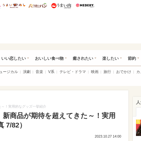
総研 ディズニー特集
mimot.
うまいめし
うまいパン
うまい肉
Medery.
ot.(ミモット)
いい恋したい
おいしい食べ物
癒されたい
楽したい
節約
ミュージカル
演劇
音楽
V系
テレビ・ドラマ
映画
旅行
おでかけ
カ
人
た～！実用的なグッズ一挙紹介
】新商品が期待を超えてきた～！実用
1
7/82）
2023.10.27 14:00