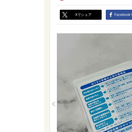
Xでシェア
Faceboo
<