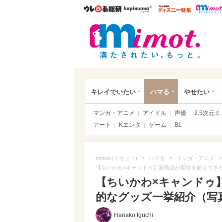
ウレぴあ総研
ハピママ*
ウレぴあ
mim
キレイでいたい
ハマる
やせたい
マンガ・アニメ
アイドル
声優
2.5次元
アート
Kエンタ
ゲーム
BL
>
>
>
mimot.(ミモット)
ハマる
マンガ・アニメ
【ちいかわ×キャンドゥ】新商品が期待を超えてき
【ちいかわ×キャンドゥ
的なグッズ一挙紹介（写真 
Hanako Iguchi