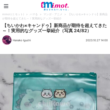
mimot.(ミモット)
mimot.(ミモット)
>
ハマる
>
マンガ・アニメ
>
【ちいかわ×キャンドゥ】新商品
が期待を超えてきた～！実用的なグッズ一挙紹介
【ちいかわ×キャンドゥ】新商品が期待を超えてきた
～！実用的なグッズ一挙紹介（写真 24/82）
Hanako Iguchi
2023.10.27 14:00