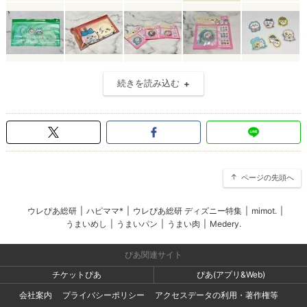
続きを読み込む
ページの先頭へ
ウレぴあ総研
|
ハピママ*
|
ウレぴあ総研 ディズニー特集
|
mimot.
|
うまいめし
|
うまいパン
|
うまい肉
|
Medery.
ぴあ関連サイト
チケットぴあ
ぴあ(アプリ&Web)
会社案内
プライバシーポリシー
アクセスデータの利用・著作権等