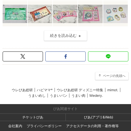
続きを読み込む
ページの先頭へ
ウレぴあ総研
|
ハピママ*
|
ウレぴあ総研 ディズニー特集
|
mimot.
|
うまいめし
|
うまいパン
|
うまい肉
|
Medery.
ぴあ関連サイト
チケットぴあ
ぴあ(アプリ&Web)
会社案内
プライバシーポリシー
アクセスデータの利用・著作権等