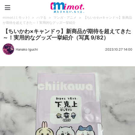
mimot.(ミモット)
mimot.(ミモット)
>
ハマる
>
マンガ・アニメ
>
【ちいかわ×キャンドゥ】新商品
が期待を超えてきた～！実用的なグッズ一挙紹介
【ちいかわ×キャンドゥ】新商品が期待を超えてきた
～！実用的なグッズ一挙紹介（写真 9/82）
Hanako Iguchi
2023.10.27 14:00