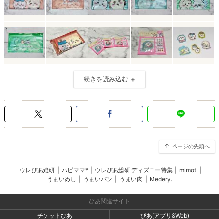
続きを読み込む
ページの先頭へ
ウレぴあ総研
|
ハピママ*
|
ウレぴあ総研 ディズニー特集
|
mimot.
|
うまいめし
|
うまいパン
|
うまい肉
|
Medery.
ぴあ関連サイト
チケットぴあ
ぴあ(アプリ&Web)