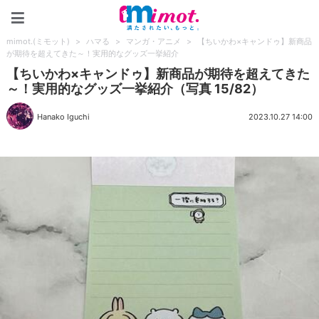
mimot.(ミモット)
mimot.(ミモット)
>
ハマる
>
マンガ・アニメ
>
【ちいかわ×キャンドゥ】新商品
が期待を超えてきた～！実用的なグッズ一挙紹介
【ちいかわ×キャンドゥ】新商品が期待を超えてきた
～！実用的なグッズ一挙紹介（写真 15/82）
Hanako Iguchi
2023.10.27 14:00