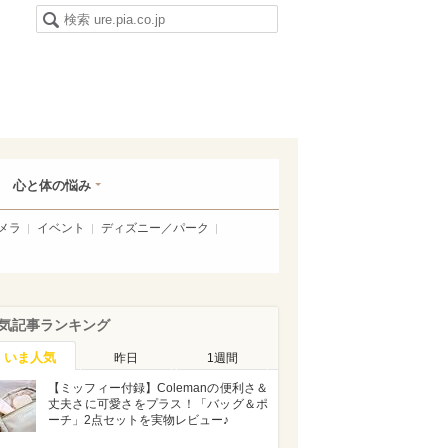
心と体の悩み
メラ
イベント
ディズニー／パーク
気記事ランキング
いま人気
昨日
1週間
【ミッフィー付録】Colemanの便利さ＆
丈夫さに可愛さをプラス！「バッグ＆ポ
ーチ」2点セットを実物レビュー♪