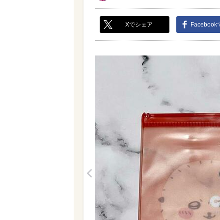
Xでシェア
Faceboo
<