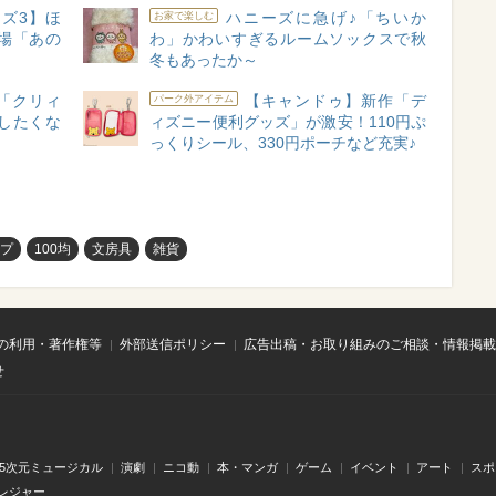
ズ3】ほ
ハニーズに急げ♪「ちいか
お家で楽しむ
場「あの
わ」かわいすぎるルームソックスで秋
）
冬もあったか～
の「クリィ
【キャンドゥ】新作「デ
パーク外アイテム
したくな
ィズニー便利グッズ」が激安！110円ぷ
っくりシール、330円ポーチなど充実♪
ップ
100均
文房具
雑貨
の利用・著作権等
外部送信ポリシー
広告出稿・お取り組みのご相談・情報掲載
せ
.5次元ミュージカル
演劇
ニコ動
本・マンガ
ゲーム
イベント
アート
スポ
レジャー