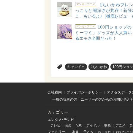
【ちいかわフレン
マンガ・アニメ
っこりと闇深さが共存！新登
こ」もいるよ♪（徹底レビュー
100円ショップ
マンガ・アニメ
ミーマミ」グッズが大人買い
るエモさ全開だった！
>
キャンドゥ
#ちいかわ
100円ショ
会社案内
プライバシーポリシー
アクセスデータ
一般の読者の方・ユーザーの方からのお問い合わ
カテゴリー
エンタメ･テレビ
テレビ
音楽
V系
アイドル
映画
アニメ
2
ファミリー
家庭
子ども
おしゃれ
おでかけ・