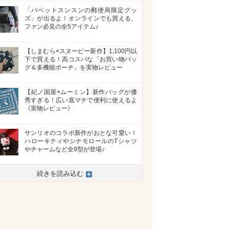
「パペットスンスンの郵便局限定グッ
ズ」が出るよ！オンラインでも買える、
ファン必見の全5アイテム♪
【しまむら×スヌーピー新作】1,100円以
下で買える！高コスパな「お買い物バッ
グ＆多機能ポーチ」を実物レビュー
【紀ノ国屋×ムーミン】新作バッグが優
秀すぎる！広い底マチで便利に使えるよ
《実物レビュー》
サンリオのコラボ新作がおとな可愛い！
ハローキティやシナモロールのTシャツ
やチャームなど全9型が登場♪
続きを読み込む
>