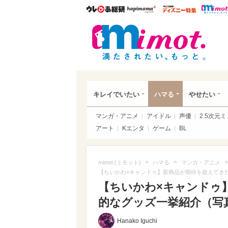
ウレぴあ総研
ハピママ*
ウレぴあ
mim
キレイでいたい
ハマる
やせたい
マンガ・アニメ
アイドル
声優
2.5次元
アート
Kエンタ
ゲーム
BL
>
>
>
mimot.(ミモット)
ハマる
マンガ・アニメ
【ちいかわ×キャンドゥ】新商品が期待を超えてき
【ちいかわ×キャンドゥ
的なグッズ一挙紹介（写真 
Hanako Iguchi