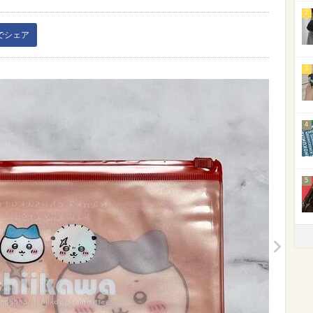
2
kでシェア
3
4
5