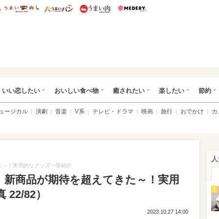
総研 ディズニー特集
mimot.
うまいめし
うまいパン
うまい肉
Medery.
ot.(ミモット)
いい恋したい
おいしい食べ物
癒されたい
楽したい
節約
ミュージカル
演劇
音楽
V系
テレビ・ドラマ
映画
旅行
おでかけ
カ
人
た～！実用的なグッズ一挙紹介
】新商品が期待を超えてきた～！実用
1
22/82）
2023.10.27 14:00