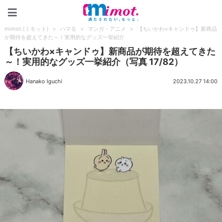
mimot.(ミモット)
mimot.(ミモット)
>
ハマる
>
マンガ・アニメ
>
【ちいかわ×キャンドゥ】新商品
が期待を超えてきた～！実用的なグッズ一挙紹介
【ちいかわ×キャンドゥ】新商品が期待を超えてきた
～！実用的なグッズ一挙紹介（写真 17/82）
Hanako Iguchi
2023.10.27 14:00