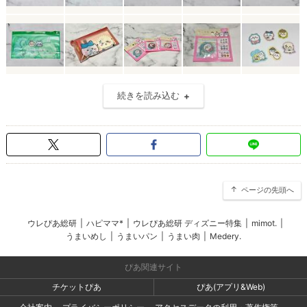
続きを読み込む
ページの先頭へ
ウレぴあ総研
|
ハピママ*
|
ウレぴあ総研 ディズニー特集
|
mimot.
|
うまいめし
|
うまいパン
|
うまい肉
|
Medery.
ぴあ関連サイト
チケットぴあ
ぴあ(アプリ&Web)