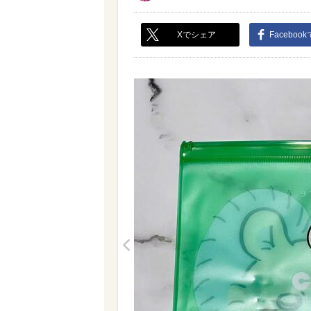
Xでシェア
Faceboo
<