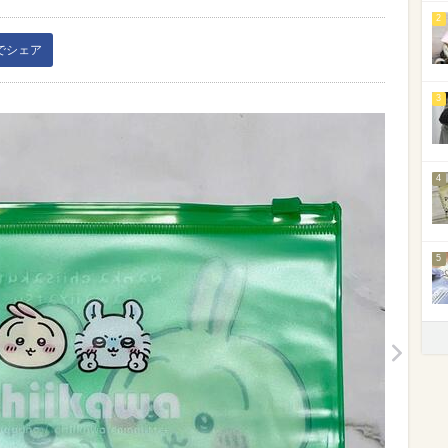
2
kでシェア
3
4
5