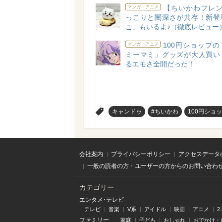
【ちいかわフレン
マンガ・アニメ
っこりと闇深さが共存！新登
こ」もいるよ♪（徹底レビュー
100円ショップ
マンガ・アニメ
ミーマミ」グッズが大人買い
るエモさ全開だった！
>
キャンドゥ
#ちいかわ
100円ショ
会社案内
プライバシーポリシー
アクセスデータ
一般の読者の方・ユーザーの方からのお問い合わ
カテゴリー
エンタメ･テレビ
テレビ
音楽
V系
アイドル
映画
アニメ
2
ファミリー
家庭
子ども
おしゃれ
おでかけ・