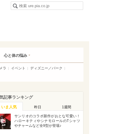
心と体の悩み
メラ
イベント
ディズニー／パーク
気記事ランキング
いま人気
昨日
1週間
サンリオのコラボ新作がおとな可愛い！
ハローキティやシナモロールのTシャツ
やチャームなど全9型が登場♪