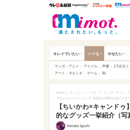
ウレぴあ総研
ハピママ*
ウレぴあ
mim
キレイでいたい
ハマる
やせたい
マンガ・アニメ
アイドル
声優
2.5次元
アート
Kエンタ
ゲーム
BL
>
>
>
mimot.(ミモット)
ハマる
マンガ・アニメ
【ちいかわ×キャンドゥ】新商品が期待を超えてき
【ちいかわ×キャンドゥ
的なグッズ一挙紹介（写真 
Hanako Iguchi