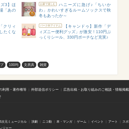
ズ3】ほ
ハニーズに急げ♪「ちいか
お家で楽しむ
場「あの
わ」かわいすぎるルームソックスで秋
）
冬もあったか～
の「クリィ
【キャンドゥ】新作「デ
パーク外アイテム
したくな
ィズニー便利グッズ」が激安！110円ぷ
っくりシール、330円ポーチなど充実♪
ップ
100均
文房具
雑貨
の利用・著作権等
外部送信ポリシー
広告出稿・お取り組みのご相談・情報掲載
せ
.5次元ミュージカル
演劇
ニコ動
本・マンガ
ゲーム
イベント
アート
スポ
レジャー