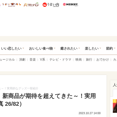
総研 ディズニー特集
mimot.
うまいめし
うまいパン
うまい肉
Medery.
ot.(ミモット)
いい恋したい
おいしい食べ物
癒されたい
楽したい
節約
ミュージカル
演劇
音楽
V系
テレビ・ドラマ
映画
旅行
おでかけ
カ
人
た～！実用的なグッズ一挙紹介
】新商品が期待を超えてきた～！実用
1
26/82）
2023.10.27 14:00