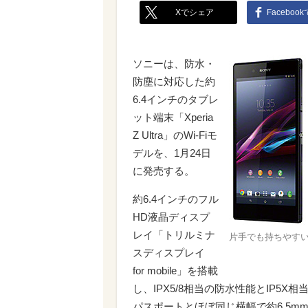
Xでシェア
Faceboo
ソニーは、防水・
防塵に対応した約
6.4インチのタブレ
ット端末「Xperia
Z Ultra」のWi-Fiモ
デルを、1月24日
に発売する。
約6.4インチのフル
HD液晶ディスプ
レイ「トリルミナ
片手でも持ちやすいフ
スディスプレイ
for mobile」を搭載
し、IPX5/8相当の防水性能とIP5X相
パスポートとほぼ同じ横幅で約6.5