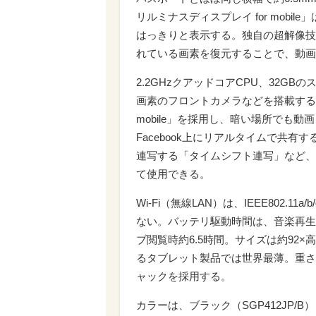
リルミナスディスプレイ for mob
はっきりと表示する。独自の超解像技術「X-
れている画素を復元することで、動画
2.2GHzクアッドコアCPU、32GB
画素のフロントカメラなどを搭載する。リ
mobile」を採用し、暗い場所でも
Facebook上にリアルタイムで共有する
連写する「タイムシフト連写」など、X
て使用できる。
Wi-Fi（無線LAN）は、IEEE802.11
ない。バッテリ駆動時間は、音楽再生時
ブ閲覧時約6.5時間。サイズは約92×
るタブレット製品では世界最薄。重さ
ャックを採用する。
カラーは、ブラック（SGP412JP/B