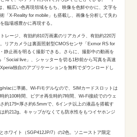
ile」は、幅広い色再現領域をもち、映像を色鮮やかに、文字を
Reality for mobile」も搭載し、画像を分析して失わ
を臨場感豊かに再現する。
のストレージ、有効約810万画素のリアカメラ、有効約220万
アカメラは裏面照射型CMOSセンサ「Exmor RS for
動画・静止画を明るく撮影できる。さらに、撮影中の動画を
「Social live」、シャッターを切る1秒前から写真を高速
peria独自のアプリケーションを無料でダウンロードし
a/b/g/n/acに準拠。Wi-Fiモデルなので、SIMカードスロットは
約100時間、ビデオ再生時約7時間、Wi-Fi接続でのウェ
高さ約179×厚さ約6.5mmで、6インチ以上の液晶を搭載す
は約212g。キャップがなくても防水性をもつイヤホンジ
）とホワイト（SGP412JP/7）の2色。ソニーストア限定