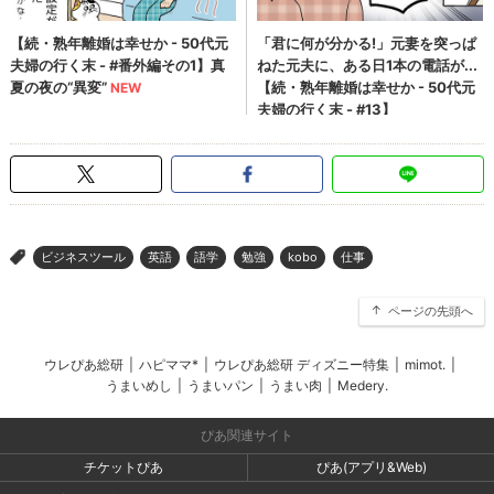
ビジネスツール
英語
語学
勉強
kobo
仕事
>
ページの先頭へ
ウレぴあ総研
|
ハピママ*
|
ウレぴあ総研 ディズニー特集
|
mimot.
|
うまいめし
|
うまいパン
|
うまい肉
|
Medery.
ぴあ関連サイト
チケットぴあ
ぴあ(アプリ&Web)