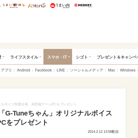
総研 ディズニー特集
mimot.
うまいめし
うまいパン
うまい肉
Medery.
ぴあ総研（うれぴあ）
愛
ライフスタイル
スマホ・IT
シゴト
プレゼント＆キャンペ
アプリ
Android
Facebook
LINE
ソーシャルメディア
Mac
Windows
ジナルボイス投票企画、高性能ゲームPCをプレゼント
G-Tuneちゃん」オリジナルボイス
PCをプレゼント
2014.2.12 13:58配信