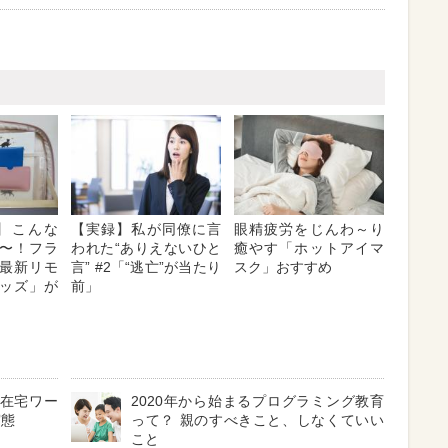
nc】こんな
【実録】私が同僚に言
眼精疲労をじんわ～り
〜！フラ
われた“ありえないひと
癒やす「ホットアイマ
最新リモ
言” #2「“逃亡”が当たり
スク」おすすめ
ッズ」が
前」
の在宅ワー
2020年から始まるプログラミング教育
実態
って？ 親のすべきこと、しなくていい
こと