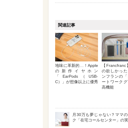
関連記事
地味に革新的…！Apple
【Francfra
の新作イヤホン
の欲しかった
「EarPods（USB-
ンフランの「
C）」が想像以上に優秀
ートワークグ
高機能
月30万も夢じゃない？ママ
ク「在宅コールセンター」の