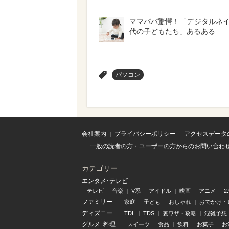
ママパパ驚愕！「デジタルネ
代の子どもたち」あるある
>
パソコン
会社案内
プライバシーポリシー
アクセスデータ
一般の読者の方・ユーザーの方からのお問い合わ
カテゴリー
エンタメ･テレビ
テレビ
音楽
V系
アイドル
映画
アニメ
2
ファミリー
家庭
子ども
おしゃれ
おでかけ・
ディズニー
TDL
TDS
裏ワザ・攻略
混雑予想
グルメ･料理
スイーツ
食品
飲料
お菓子
お