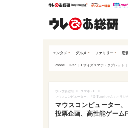
ウレぴあ総研
ハピママ*
ウレぴあ
ウレ
エンタメ
グルメ
ファミリー
恋
iPhone
iPad
Lサイズスマホ・タブレット
>
>
ウレぴあ総研
スマホ・IT
マウスコンピューター、「G-Tuneちゃん」オリ
マウスコンピューター、「
投票企画、高性能ゲーム