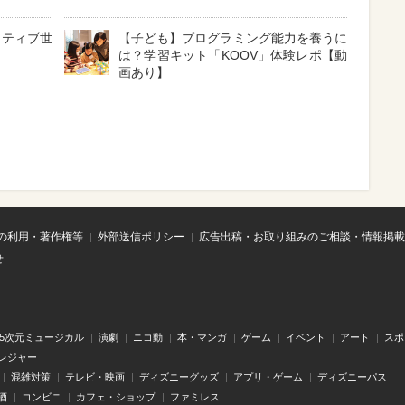
イティブ世
【子ども】プログラミング能力を養うに
は？学習キット「KOOV」体験レポ【動
画あり】
の利用・著作権等
外部送信ポリシー
広告出稿・お取り組みのご相談・情報掲載
せ
.5次元ミュージカル
演劇
ニコ動
本・マンガ
ゲーム
イベント
アート
スポ
レジャー
混雑対策
テレビ・映画
ディズニーグッズ
アプリ・ゲーム
ディズニーパス
酒
コンビニ
カフェ・ショップ
ファミレス