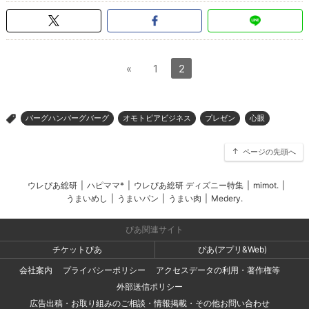
«
1
2
バーグハンバーグバーグ
オモトピアビジネス
プレゼン
心眼
>
ページの先頭へ
ウレぴあ総研
|
ハピママ*
|
ウレぴあ総研 ディズニー特集
|
mimot.
|
うまいめし
|
うまいパン
|
うまい肉
|
Medery.
ぴあ関連サイト
チケットぴあ
ぴあ(アプリ&Web)
会社案内
プライバシーポリシー
アクセスデータの利用・著作権等
外部送信ポリシー
広告出稿・お取り組みのご相談・情報掲載・その他お問い合わせ