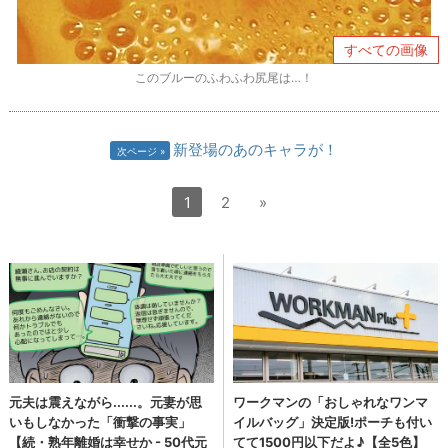
すべての画像
このブルーのふわふわ尻尾は…！
新登場のあのキャラが！
次ページ
1
2
»