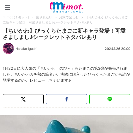
mimot.(ミモット)
mimot.(ミモット)
>
癒されたい
>
お家で楽しむ
>
【ちいかわ】びっくらたまご
に新キャラ登場！可愛さましまし♪シークレットネタバレあり
【ちいかわ】びっくらたまごに新キャラ登場！可愛
さましまし♪シークレットネタバレあり
Hanako Iguchi
2024.1.26 20:00
1月22日に大人気の「ちいかわ」のびっくらたまごの第3弾が発売されま
した。ちいかわガチ勢の筆者が、実際に購入したびっくらたまごから誰が
登場するのか、レビューしちゃいます♪