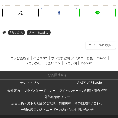
#ちいかわ
びっくらたまご
>
ページの先頭へ
ウレぴあ総研
|
ハピママ*
|
ウレぴあ総研 ディズニー特集
|
mimot.
|
うまいめし
|
うまいパン
|
うまい肉
|
Medery.
ぴあ関連サイト
チケットぴあ
ぴあ(アプリ&Web)
会社案内
プライバシーポリシー
アクセスデータの利用・著作権等
外部送信ポリシー
広告出稿・お取り組みのご相談・情報掲載・その他お問い合わせ
一般の読者の方・ユーザーの方からのお問い合わせ