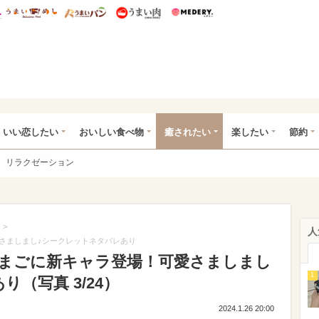
総研 ディズニー特集
mimot.
うまいめし
うまいパン
うまい肉
Medery.
ot.(ミモット)
いい恋したい
おいしい食べ物
癒されたい
楽したい
節約
リラクゼーション
>
人
さましまし♪シークレットネタバレあり
まごに新キャラ登場！可愛さましまし
1
（写真 3/24）
2024.1.26 20:00