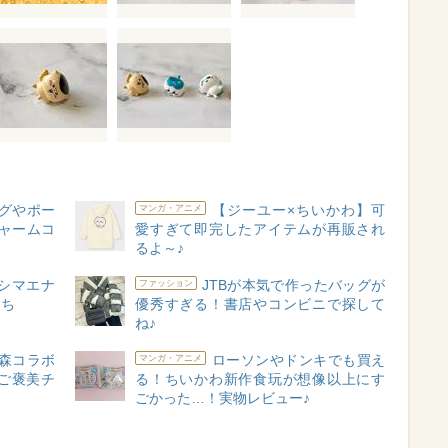
グやポー
【ジーユー×ちいかわ】可
マンガ・アニメ
ャームコ
愛すぎて即完したアイテムが再販され
るよ～♪
シマエナ
JTBが本気で作ったバッグが
ファッション
たち
優秀すぎる！書店やコンビニで探して
ね♪
森コラボ
ローソンやドンキでも買え
マンガ・アニメ
ご褒美チ
る！ちいかわ新作食玩が想像以上にす
ごかった…！実物レビュー♪