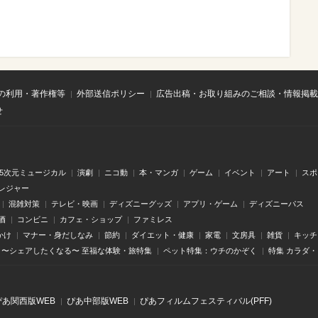
の利用・著作権等
外部送信ポリシー
広告出稿・お取り組みのご相談・情報掲載
せ
.5次元ミュージカル
演劇
ニコ動
本・マンガ
ゲーム
イベント
アート
スポ
レジャー
混雑対策
テレビ・映画
ディズニーグッズ
アプリ・ゲーム
ディズニーパス
酒
コンビニ
カフェ・ショップ
ファミレス
かけ
マナー・身だしなみ
節約
ダイエット・健康
家電
文房具
雑貨
キッチ
〜シェアしたくなる〜 至福な体験・旅特集
ペット特集：ウチのかぞく
特集 カラダ
ぴあ関⻄版WEB
ぴあ中部版WEB
ぴあフィルムフェスティバル(PFF)