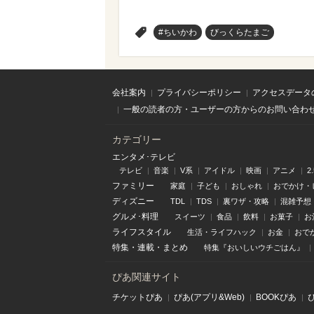
>
#ちいかわ
びっくらたまご
会社案内
プライバシーポリシー
アクセスデータ
一般の読者の方・ユーザーの方からのお問い合わ
カテゴリー
エンタメ･テレビ
テレビ
音楽
V系
アイドル
映画
アニメ
2
ファミリー
家庭
子ども
おしゃれ
おでかけ・
ディズニー
TDL
TDS
裏ワザ・攻略
混雑予想
グルメ･料理
スイーツ
食品
飲料
お菓子
お
ライフスタイル
生活・ライフハック
お金
おで
特集
・
連載
・
まとめ
特集『おいしいウチごはん』
ぴあ関連サイト
チケットぴあ
ぴあ(アプリ&Web)
BOOKぴあ