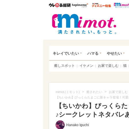
ウレぴあ総研
ハピママ*
ウレぴあ
mim
キレイでいたい
ハマる
やせたい
癒しスポット
イケメン
お家で楽しむ
猫
>
>
mimot.(ミモット)
癒されたい
お家で楽しむ
【ちいかわ】びっくらたまごに新キャラ登場！可愛
【ちいかわ】びっくらた
♪シークレットネタバレあり
Hanako Iguchi