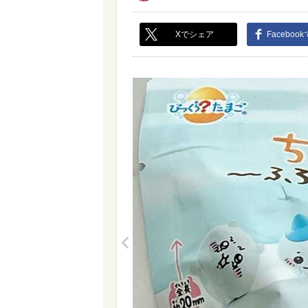
Xでシェア
Faceboo
<