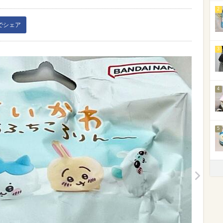
2
kでシェア
3
4
5