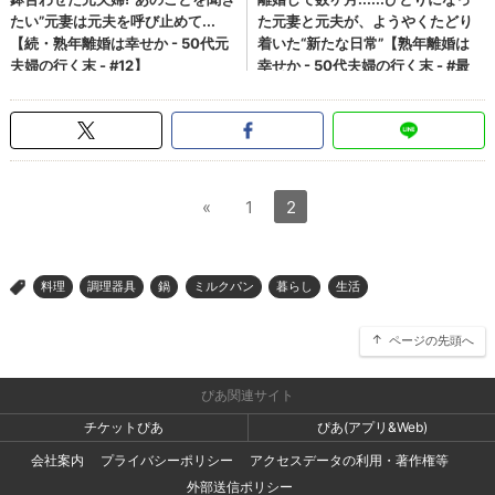
«
1
2
料理
調理器具
鍋
ミルクパン
暮らし
生活
>
ページの先頭へ
ぴあ関連サイト
チケットぴあ
ぴあ(アプリ&Web)
会社案内
プライバシーポリシー
アクセスデータの利用・著作権等
外部送信ポリシー