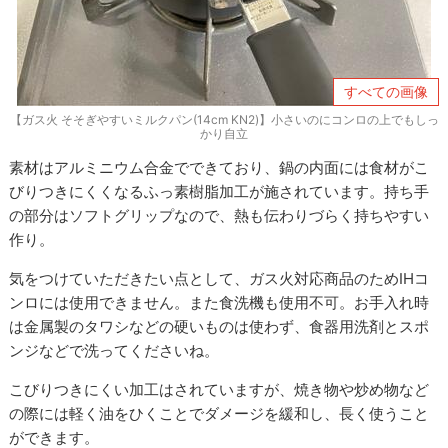
すべての画像
【ガス火 そそぎやすいミルクパン(14cm KN2)】小さいのにコンロの上でもしっ
かり自立
素材はアルミニウム合金でできており、鍋の内面には食材がこ
びりつきにくくなるふっ素樹脂加工が施されています。持ち手
の部分はソフトグリップなので、熱も伝わりづらく持ちやすい
作り。
気をつけていただきたい点として、ガス火対応商品のためIHコ
ンロには使用できません。また食洗機も使用不可。お手入れ時
は金属製のタワシなどの硬いものは使わず、食器用洗剤とスポ
ンジなどで洗ってくださいね。
こびりつきにくい加工はされていますが、焼き物や炒め物など
の際には軽く油をひくことでダメージを緩和し、長く使うこと
ができます。