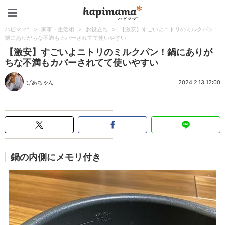
ハピママ*
ハピママ*
>
家事・生活術
>
お役立ち
>
【激安】すごいよニトリのミルクパン！
鍋にありがちな不満もカバーされてて使いやすい
【激安】すごいよニトリのミルクパン！鍋にありが
ちな不満もカバーされてて使いやすい
びあちゃん
2024.2.13 12:00
鍋の内側にメモリ付き