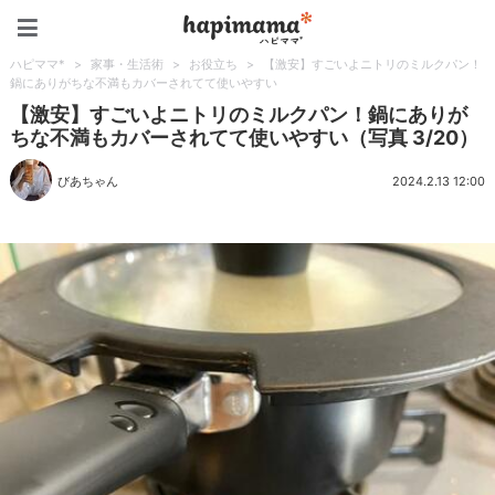
ハピママ*
ハピママ*
>
家事・生活術
>
お役立ち
>
【激安】すごいよニトリのミルクパン！
鍋にありがちな不満もカバーされてて使いやすい
【激安】すごいよニトリのミルクパン！鍋にありが
ちな不満もカバーされてて使いやすい（写真 3/20）
びあちゃん
2024.2.13 12:00