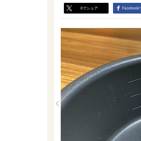
Xでシェア
Faceboo
<