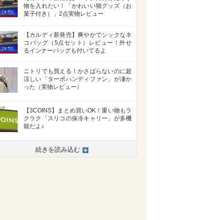
物を入れたい！「かわいい猫グッズ（お
菓子付き）」2点実物レビュー
【カルディ新発売】爽やかでシックなネ
コバッグ（5点セット）レビュー！外せ
るインナーバッグも付いてるよ
ニトリでも買える！かさばらないのに超
涼しい「ターボハンディファン」が凄か
った（実物レビュー）
【3COINS】まとめ買いOK！重い物もラ
クラク「スリコの保冷キャリー」が多機
能だよ♪
続きを読み込む
>