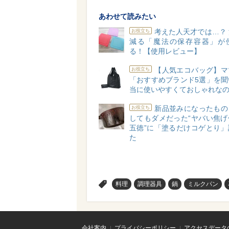
あわせて読みたい
考えた人天才では…？
お役立ち
減る「魔法の保存容器」が
る！【使用レビュー】
【人気エコバッグ】マ
お役立ち
「おすすめブランド5選」を聞
当に使いやすくておしゃれな
新品並みになったもの
お役立ち
してもダメだった“ヤバい焦げ
五徳”に「塗るだけコゲとり」
た
>
料理
調理器具
鍋
ミルクパン
会社案内
プライバシーポリシー
アクセスデータ