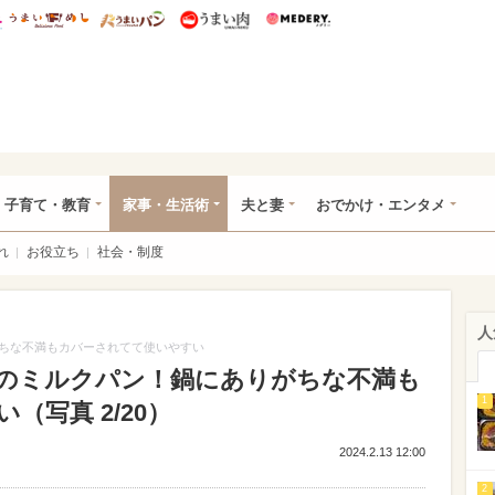
総研 ディズニー特集
mimot.
うまいめし
うまいパン
うまい肉
Medery.
ママ*
子育て・教育
家事・生活術
夫と妻
おでかけ・エンタメ
れ
お役立ち
社会・制度
人
ちな不満もカバーされてて使いやすい
のミルクパン！鍋にありがちな不満も
1
写真 2/20）
2024.2.13 12:00
2