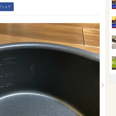
kでシェア
3
4
5