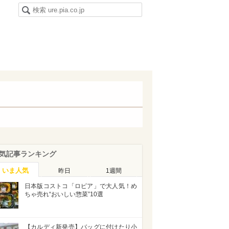
気記事ランキング
いま人気
昨日
1週間
日本版コストコ「ロピア」で大人気！め
ちゃ売れ“おいしい惣菜”10選
【カルディ新発売】バッグに付けたり小