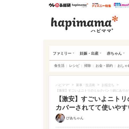
ウレぴあ総研
ハピママ*
ウレぴあ
ハピ
ファミリー
妊娠・出産
赤ちゃん
食生活
レシピ
掃除
お金・節約
おしゃ
>
>
>
ハピママ*
家事・生活術
お役立ち
【激安】すごいよニトリのミルクパン！鍋にありが
【激安】すごいよニトリ
カバーされてて使いやすい（
びあちゃん