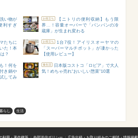
 洗い物が
【ニトリの便利収納】もう限
お役立ち
便利すぎ
界…！容量オーバーで「パンパンの冷
蔵庫」が生まれ変わる
マたちに
1台7役！アイリスオーヤマの
お役立ち
いた！本
「スーパーマルチポット」が凄かった
のは？
【使用レビュー】
も！何を
日本版コストコ「ロピア」で大人
食生活
付き鍋や
気！めちゃ売れ“おいしい惣菜”10選
試してみ
暮らし
生活
の利用・著作権等
外部送信ポリシー
広告出稿・お取り組みのご相談・情報掲載