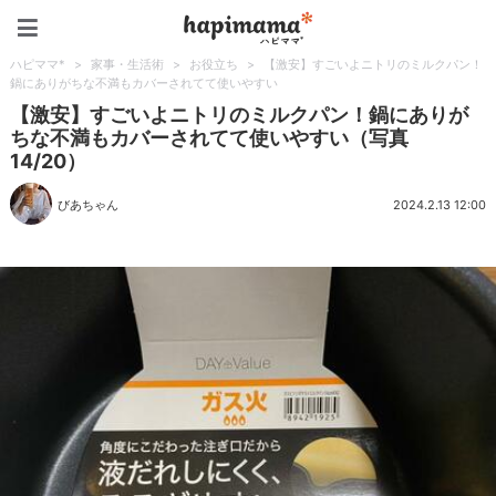
ハピママ*
ハピママ*
>
家事・生活術
>
お役立ち
>
【激安】すごいよニトリのミルクパン！
鍋にありがちな不満もカバーされてて使いやすい
【激安】すごいよニトリのミルクパン！鍋にありが
ちな不満もカバーされてて使いやすい（写真
14/20）
びあちゃん
2024.2.13 12:00