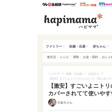
ウレぴあ総研
ハピママ*
ウレぴあ
ハピ
ファミリー
妊娠・出産
赤ちゃん
食生活
レシピ
掃除
お金・節約
おしゃ
>
>
>
ハピママ*
家事・生活術
お役立ち
【激安】すごいよニトリのミルクパン！鍋にありが
【激安】すごいよニトリ
カバーされてて使いやすい（
びあちゃん