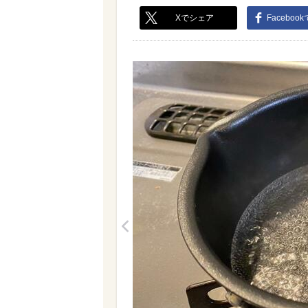
Xでシェア
Faceboo
<