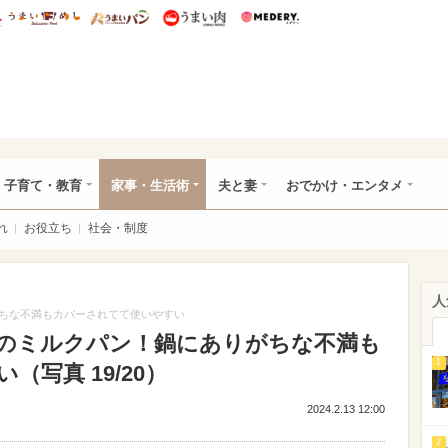
総研 ディズニー特集
mimot.
うまいめし
うまいパン
うまい肉
Medery.
ママ*
子育て・教育
家事・生活術
夫と妻
おでかけ・エンタメ
れ
お役立ち
社会・制度
人
ちな不満もカバーされてて使いやすい
のミルクパン！鍋にありがちな不満も
1
写真 19/20）
2024.2.13 12:00
2