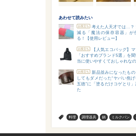
あわせて読みたい
考えた人天才では…？
お役立ち
減る「魔法の保存容器」が
る！【使用レビュー】
【人気エコバッグ】マ
お役立ち
「おすすめブランド5選」を聞
当に使いやすくておしゃれな
新品並みになったもの
お役立ち
してもダメだった“ヤバい焦げ
五徳”に「塗るだけコゲとり」
た
>
料理
調理器具
鍋
ミルクパン