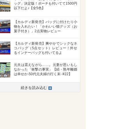
ッグ」決定版！ポーチも付いてて1500円
以下だよ♪【全5色】
【カルディ新発売】バッグに付けたり小
物を入れたい！「かわいい猫グッズ（お
菓子付き）」2点実物レビュー
【カルディ新発売】爽やかでシックなネ
コバッグ（5点セット）レビュー！外せ
るインナーバッグも付いてるよ
元夫は震えながら……。元妻が思いもし
なかった「衝撃の事実」【続・熟年離婚
は幸せか-50代元夫婦の行く末- #22】
続きを読み込む
>