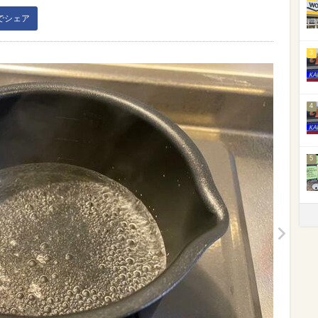
kでシェア
3
4
5