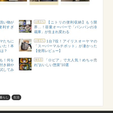
 洗い物が
【ニトリの便利収納】もう限
お役立ち
便利すぎ
界…！容量オーバーで「パンパンの冷
蔵庫」が生まれ変わる
マたちに
1台7役！アイリスオーヤマの
お役立ち
いた！本
「スーパーマルチポット」が凄かった
のは？
【使用レビュー】
も！何を
「ロピア」で大人気！めちゃ売
食生活
付き鍋や
れ“おいしい惣菜”10選
試してみ
暮らし
生活