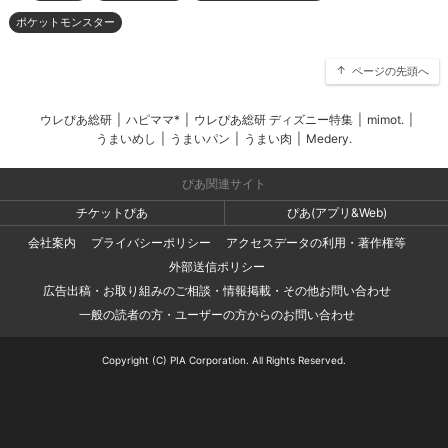
ポケットモンスター
ページの先頭へ
ウレぴあ総研
|
ハピママ*
|
ウレぴあ総研 ディズニー特集
|
mimot.
|
うまいめし
|
うまいパン
|
うまい肉
|
Medery.
ぴあ関連サイト
チケットぴあ
ぴあ(アプリ&Web)
会社案内
プライバシーポリシー
アクセスデータの利用・著作権等
外部送信ポリシー
広告出稿・お取り組みのご相談・情報掲載・その他お問い合わせ
一般の読者の方・ユーザーの方からのお問い合わせ
Copyright (C) PIA Corporation. All Rights Reserved.