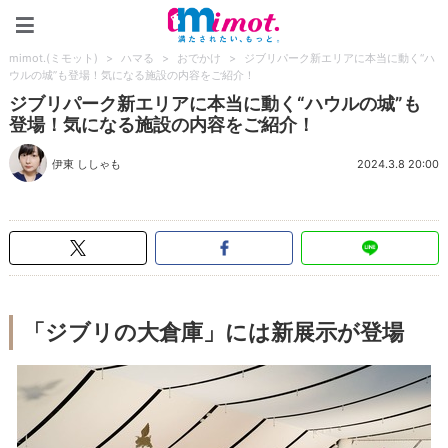
mimot.(ミモット)
mimot.(ミモット)
>
ハマる
>
おでかけ
>
ジブリパーク新エリアに本当に動く“ハ
ウルの城”も登場！気になる施設の内容をご紹介！
ジブリパーク新エリアに本当に動く“ハウルの城”も
登場！気になる施設の内容をご紹介！
伊東 ししゃも
2024.3.8 20:00
「ジブリの大倉庫」には新展示が登場