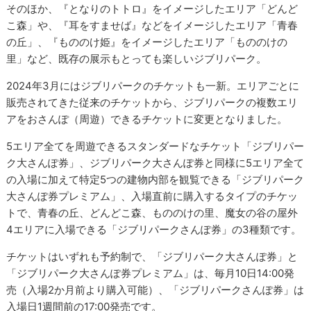
そのほか、『となりのトトロ』をイメージしたエリア「どんど
こ森」や、『耳をすませば』などをイメージしたエリア「青春
の丘」、『もののけ姫』をイメージしたエリア「もののけの
里」など、既存の展示もとっても楽しいジブリパーク。
2024年3月にはジブリパークのチケットも一新。エリアごとに
販売されてきた従来のチケットから、ジブリパークの複数エリ
アをおさんぽ（周遊）できるチケットに変更となりました。
5エリア全てを周遊できるスタンダードなチケット「ジブリパー
ク大さんぽ券」、ジブリパーク大さんぽ券と同様に5エリア全て
の入場に加えて特定5つの建物内部を観覧できる「ジブリパーク
大さんぽ券プレミアム」、入場直前に購入するタイプのチケッ
トで、青春の丘、どんどこ森、もののけの里、魔女の谷の屋外
4エリアに入場できる「ジブリパークさんぽ券」の3種類です。
チケットはいずれも予約制で、「ジブリパーク大さんぽ券」と
「ジブリパーク大さんぽ券プレミアム」は、毎月10日14:00発
売（入場2か月前より購入可能）、「ジブリパークさんぽ券」は
入場日1週間前の17:00発売です。