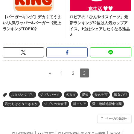
«
1
2
3
スタジオジブリ
ジブリパーク
名古屋
愛知
長久手市
魔女の谷
>
君たちはどう生きるか
ジブリの大倉庫
新エリア
愛・地球博記念公園
ページの先頭へ
ウレぴあ総研
|
ハピママ*
|
ウレぴあ総研 ディズニー特集
|
mimot.
|