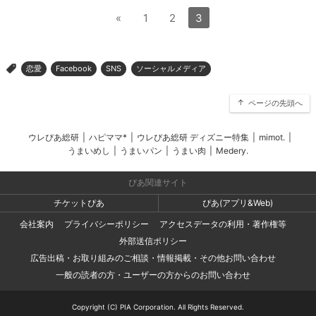
«
1
2
3
恋愛
Facebook
SNS
ソーシャルメディア
>
ページの先頭へ
ウレぴあ総研
|
ハピママ*
|
ウレぴあ総研 ディズニー特集
|
mimot.
|
うまいめし
|
うまいパン
|
うまい肉
|
Medery.
ぴあ関連サイト
チケットぴあ
ぴあ(アプリ&Web)
会社案内
プライバシーポリシー
アクセスデータの利用・著作権等
外部送信ポリシー
広告出稿・お取り組みのご相談・情報掲載・その他お問い合わせ
一般の読者の方・ユーザーの方からのお問い合わせ
Copyright (C) PIA Corporation. All Rights Reserved.