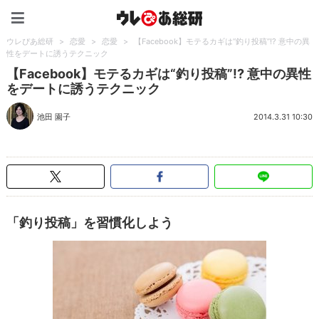
ウレぴあ総研（うれぴあ）
ウレぴあ総研
>
恋愛
>
恋愛
>
【Facebook】モテるカギは“釣り投稿”!? 意中の異
性をデートに誘うテクニック
【Facebook】モテるカギは“釣り投稿”!? 意中の異性
をデートに誘うテクニック
池田 園子
2014.3.31 10:30
「釣り投稿」を習慣化しよう