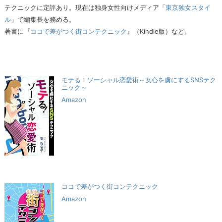
テクニックに定評あり。現在は独身女性向けメディア「
東京独女スタイ
ル
」で編集長を務める。
著書に『
ココで差がつく街コンテクニック
』（Kindle版）など。
モテる！ソーシャル恋愛術～女心を虜にするSNSテク
ニック～
Amazon
ココで差がつく街コンテクニック
Amazon