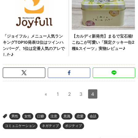
«
1
2
3
4
男性
女性
口癖
注意
意識
恋愛
会話
>
コミュニケーション
ネガティブ
ポジティブ