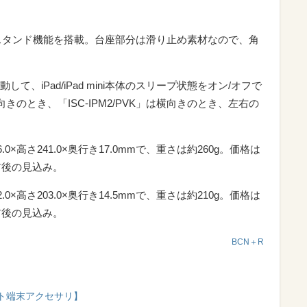
に立てるスタンド機能を搭載。台座部分は滑り止め素材なので、角
、iPad/iPad mini本体のスリープ状態をオン/オフで
縦向きのとき、「ISC-IPM2/PVK」は横向きのとき、左右の
6.0×高さ241.0×奥行き17.0mmで、重さは約260g。価格は
前後の見込み。
2.0×高さ203.0×奥行き14.5mmで、重さは約210g。価格は
前後の見込み。
BCN＋R
ット端末アクセサリ】