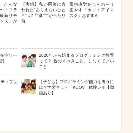
nc】こんな
【実録】私が同僚に言
眼精疲労をじんわ～り
〜！フラ
われた“ありえないひと
癒やす「ホットアイマ
最新リモ
言” #2「“逃亡”が当たり
スク」おすすめ
ッズ」が
前」
の在宅ワー
2020年から始まるプログラミング教育
実態
って？ 親のすべきこと、しなくていい
こと
イティブ世
【子ども】プログラミング能力を養うに
は？学習キット「KOOV」体験レポ【動
画あり】