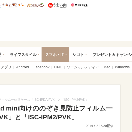
総研 ディズニー特集
mimot.
うまいめし
うまいパン
うまい肉
Medery.
ぴあ総研（うれぴあ）
愛
ライフスタイル
スマホ・IT
シゴト
プレゼント＆キャンペ
アプリ
Android
Facebook
LINE
ソーシャルメディア
Mac
Windows
止フィルム一体型ケース「ISC-IPDA/PVK」と「ISC-IPM2/PVK」
/iPad mini向けののぞき見防止フィルム一
VK」と「ISC-IPM2/PVK」
2014.4.2 18:38配信