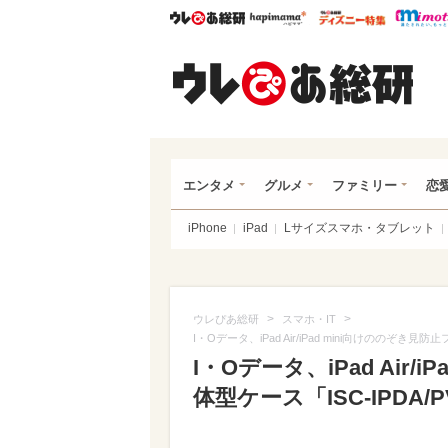
ウレぴあ総研
ハピママ*
ウレぴあ
ウレ
エンタメ
グルメ
ファミリー
恋
iPhone
iPad
Lサイズスマホ・タブレット
>
>
ウレぴあ総研
スマホ・IT
I・Oデータ、iPad Air/iPad mini向けののぞき見防
I・Oデータ、iPad Air
体型ケース「ISC-IPDA/P