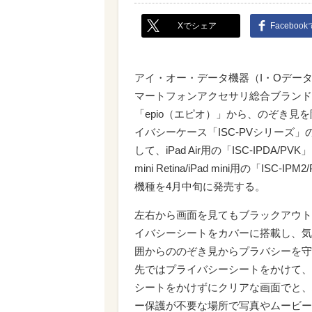
Xでシェア
Faceboo
アイ・オー・データ機器（I・Oデー
マートフォンアクセサリ総合ブランド
「epio（エピオ）」から、のぞき見
イバシーケース「ISC-PVシリーズ」
して、iPad Air用の「ISC-IPDA/PVK」
mini Retina/iPad mini用の「ISC-IPM
機種を4月中旬に発売する。
左右から画面を見てもブラックアウト
イバシーシートをカバーに搭載し、気
囲からののぞき見からプラバシーを守
先ではプライバシーシートをかけて、
シートをかけずにクリアな画面でと、
ー保護が不要な場所で写真やムービー