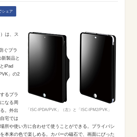
kでシェア
タ）は、ス
を防ぐプラ
の新製品と
とiPad
2/PVK」の2
するプラ
になる周
「ISC-IPDA/PVK」（左）と「ISC-IPM2/PVK」
る。外出
自宅では
場所や使い方に合わせて使うことができる。プライバシ
を本来の色で楽しめる。カバーの磁石で、画面にぴった