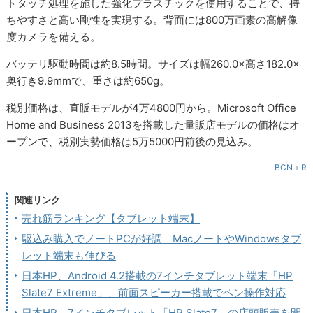
トタッチ処理を施した強化プラスチックを使用することで、持
ちやすさと高い剛性を実現する。背面には800万画素の高解像
度カメラを備える。
バッテリ駆動時間は約8.5時間。サイズは幅260.0×高さ182.0×
奥行き9.9mmで、重さは約650g。
税別価格は、直販モデルが4万4800円から。Microsoft Office
Home and Business 2013を搭載した量販店モデルの価格はオ
ープンで、税別実勢価格は5万5000円前後の見込み。
BCN＋R
関連リンク
売れ筋ランキング【タブレット端末】
駆込み購入でノートPCが好調 MacノートやWindowsタブ
レット端末も伸びる
日本HP、Android 4.2搭載の7インチタブレット端末「HP
Slate7 Extreme」、前面スピーカー搭載でペン操作対応
日本HP、7インチタブレット「HP Slate7」の店頭販売を開