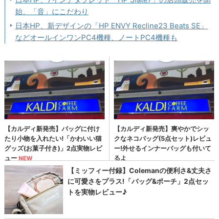
始、「音」にこだわり
日本HP、新デザインの「HP ENVY Recline23 Beats SE」
などオールインワンPC4機種、ノートPC4機種も