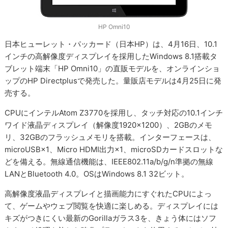
HP Omni10
日本ヒューレット・パッカード（日本HP）は、4月16日、10.1
インチの高解像度ディスプレイを採用したWindows 8.1搭載タ
ブレット端末「HP Omni10」の直販モデルを、オンラインショ
ップのHP Directplusで発売した。量販店モデルは4月25日に発
売する。
CPUにインテルAtom Z3770を採用し、タッチ対応の10.1インチ
ワイド液晶ディスプレイ（解像度1920×1200）、2GBのメモ
リ、32GBのフラッシュメモリを搭載。インターフェースは、
microUSB×1、Micro HDMI出力×1、microSDカードスロットな
どを備える。無線通信機能は、IEEE802.11a/b/g/n準拠の無線
LANとBluetooth 4.0。OSはWindows 8.1 32ビット。
高解像度液晶ディスプレイと描画能力にすぐれたCPUによっ
て、ゲームやウェブ閲覧を快適に楽しめる。ディスプレイには
キズがつきにくい最新のGorillaガラス3を、きょう体にはソフ