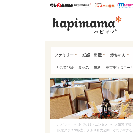
ウレぴあ総研
ハピママ*
ウレぴあ
ハピ
ファミリー
妊娠・出産
赤ちゃん
人気遊び場
夏休み
無料
東京ディズニー
>
>
ハピママ*
おでかけ・エンタメ
人気遊び場
限定グッズや客室、グルメも大公開！かわいすぎる