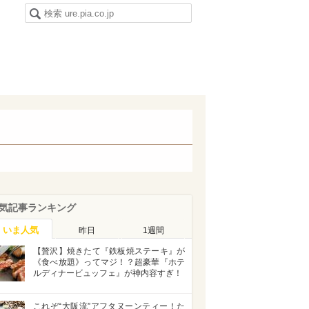
気記事ランキング
いま人気
昨日
1週間
【贅沢】焼きたて『鉄板焼ステーキ』が
《食べ放題》ってマジ！？超豪華『ホテ
ルディナービュッフェ』が神内容すぎ！
これぞ“大阪流”アフタヌーンティー！た