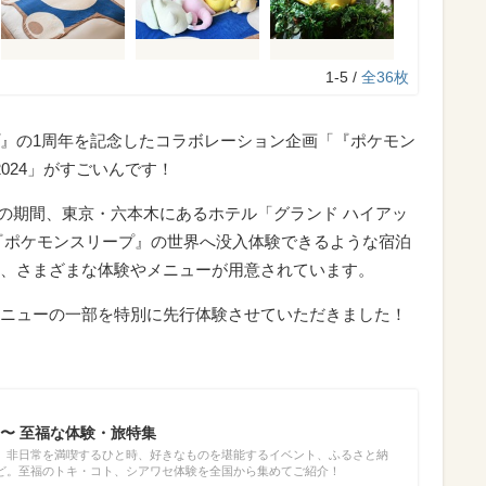
1-5 /
全36枚
』の1周年を記念したコラボレーション企画「『ポケモン
024」がすごいんです！
（土）の期間、東京・六本木にあるホテル「グランド ハイアッ
『ポケモンスリープ』の世界へ没入体験できるような宿泊
、さまざまな体験やメニューが用意されています。
ニューの一部を特別に先行体験させていただきました！
〜 至福な体験・旅特集
、非日常を満喫するひと時、好きなものを堪能するイベント、ふるさと納
ど。至福のトキ・コト、シアワセ体験を全国から集めてご紹介！