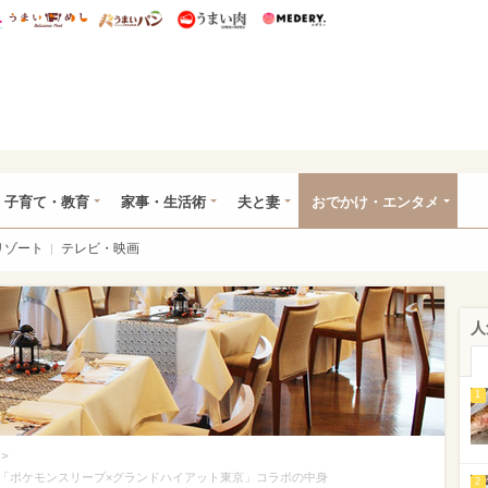
総研 ディズニー特集
mimot.
うまいめし
うまいパン
うまい肉
Medery.
ママ*
子育て・教育
家事・生活術
夫と妻
おでかけ・エンタメ
リゾート
テレビ・映画
人
1
>
「ポケモンスリープ×グランドハイアット東京」コラボの中身
2