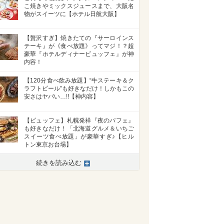
こ焼きやミックスジュースまで、大阪名
物がスイーツに【ホテル日航大阪】
【贅沢すぎ】焼きたての『サーロインス
テーキ』が《食べ放題》ってマジ！？超
豪華『ホテルディナービュッフェ』が神
内容！
【120分食べ飲み放題】“牛ステーキ＆ク
ラフトビール”も好きなだけ！しかもこの
安さはヤバい…!!【神内容】
【ビュッフェ】札幌発祥『夜のパフェ』
も好きなだけ！「北海道グルメ＆いちご
スイーツ食べ放題」が豪華すぎ♪【ヒル
トン東京お台場】
続きを読み込む