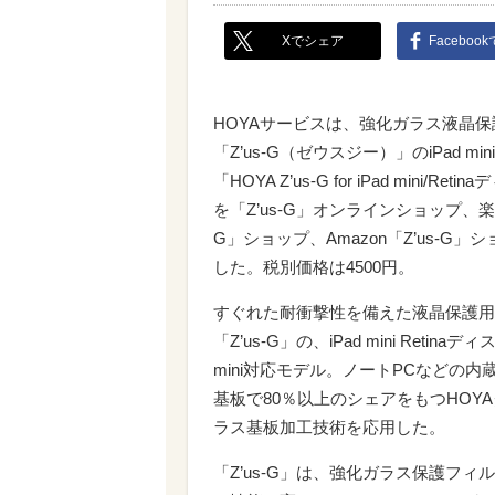
Xでシェア
Faceboo
HOYAサービスは、強化ガラス液晶
「Z’us-G（ゼウスジー）」のiPad mi
「HOYA Z’us-G for iPad mini/Re
を「Z’us-G」オンラインショップ、楽天
G」ショップ、Amazon「Z’us-G」
した。税別価格は4500円。
すぐれた耐衝撃性を備えた液晶保護用
「Z’us-G」の、iPad mini Retinaディ
mini対応モデル。ノートPCなどの内
基板で80％以上のシェアをもつHOY
ラス基板加工技術を応用した。
「Z’us-G」は、強化ガラス保護フィ