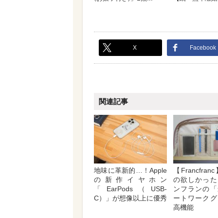
X
Facebook
関連記事
地味に革新的…！Apple
【Francfra
の新作イヤホン
の欲しかった
「EarPods（USB-
ンフランの「
C）」が想像以上に優秀
ートワークグ
高機能