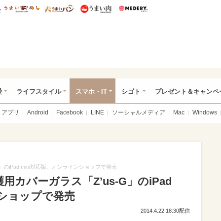
総研 ディズニー特集
mimot.
うまいめし
うまいパン
うまい肉
Medery.
ぴあ総研（うれぴあ）
愛
ライフスタイル
スマホ・IT
シゴト
プレゼント＆キャンペ
アプリ
Android
Facebook
LINE
ソーシャルメディア
Mac
Windows
」のiPad mini対応版、オンラインショップで発売
用カバーガラス「Z’us-G」のiPad
ンショップで発売
2014.4.22 18:30配信