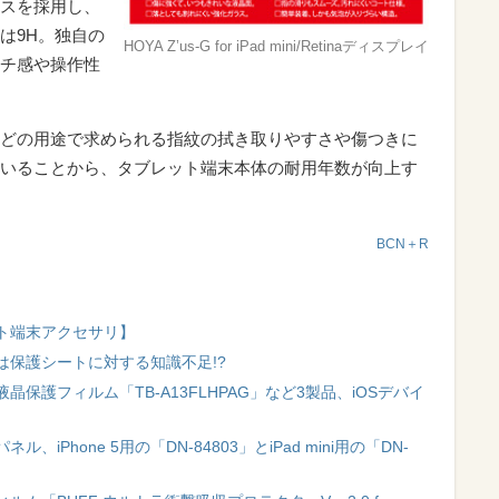
スを採用し、
は9H。独自の
HOYA Z’us-G for iPad mini/Retinaディスプレイ
チ感や操作性
どの用途で求められる指紋の拭き取りやすさや傷つきに
いることから、タブレット端末本体の耐用年数が向上す
BCN＋R
ット端末アクセサリ】
は保護シートに対する知識不足!?
保護フィルム「TB-A13FLHPAG」など3製品、iOSデバイ
Phone 5用の「DN-84803」とiPad mini用の「DN-