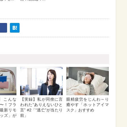
nc】こんな
【実録】私が同僚に言
眼精疲労をじんわ～り
〜！フラ
われた“ありえないひと
癒やす「ホットアイマ
最新リモ
言” #2「“逃亡”が当たり
スク」おすすめ
ッズ」が
前」