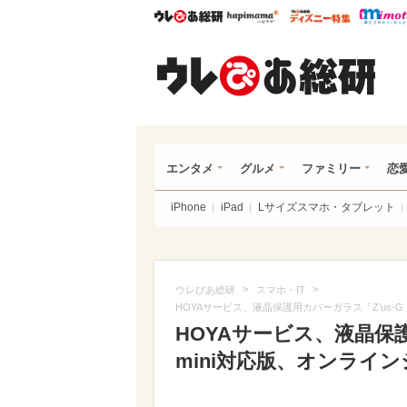
ウレぴあ総研
ハピママ*
ウレぴあ
ウレ
エンタメ
グルメ
ファミリー
恋
iPhone
iPad
Lサイズスマホ・タブレット
>
>
ウレぴあ総研
スマホ・IT
HOYAサービス、液晶保護用カバーガラス「Z’us-G
HOYAサービス、液晶保護
mini対応版、オンライ