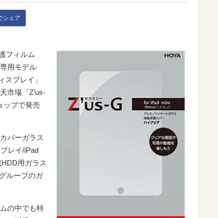
kでシェア
保護フィルム
ni専用モデル
tinaディスプレイ」
市場「Z’us-
ショップで発売
カバーガラス
スプレイ/iPad
蔵HDD用ガラス
Aグループのガ
ルムの中でも特