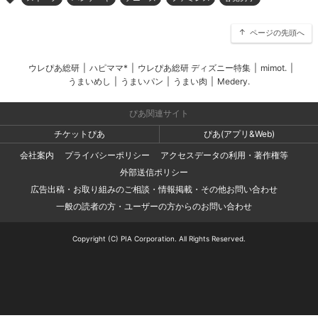
ページの先頭へ
ウレぴあ総研
|
ハピママ*
|
ウレぴあ総研 ディズニー特集
|
mimot.
|
うまいめし
|
うまいパン
|
うまい肉
|
Medery.
ぴあ関連サイト
チケットぴあ
ぴあ(アプリ&Web)
会社案内
プライバシーポリシー
アクセスデータの利用・著作権等
外部送信ポリシー
広告出稿・お取り組みのご相談・情報掲載・その他お問い合わせ
一般の読者の方・ユーザーの方からのお問い合わせ
Copyright (C) PIA Corporation. All Rights Reserved.