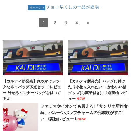
チョコ尽くしの一品が登場！
次ページ
1
2
3
4
»