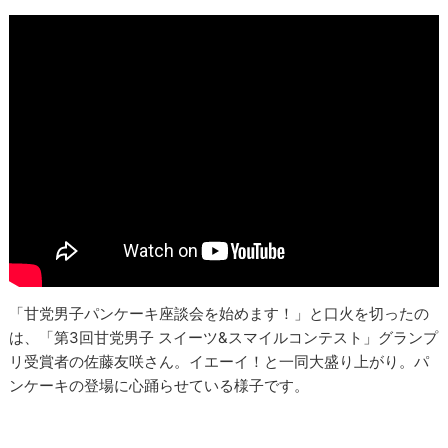
「甘党男子パンケーキ座談会を始めます！」と口火を切ったの
は、「第3回甘党男子 スイーツ&スマイルコンテスト」グランプ
リ受賞者の佐藤友咲さん。イエーイ！と一同大盛り上がり。パ
ンケーキの登場に心踊らせている様子です。