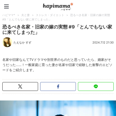
ハピママ*
ハピママ*
>
夫と妻
>
ストレス・ダイエット
>
恐るべき名家・旧家の嫁の実態
#9「とんでもない家に来てしまった」
恐るべき名家・旧家の嫁の実態 #9「とんでもない家
に来てしまった」
たえなか すず
2024.7.12 21:30
名家や旧家なんてTVドラマや別世界のものだと思っていたら、婚家がそ
うだった……！一般家庭に育った妻が名家や旧家で経験した衝撃のエピソ
ードをご紹介します。