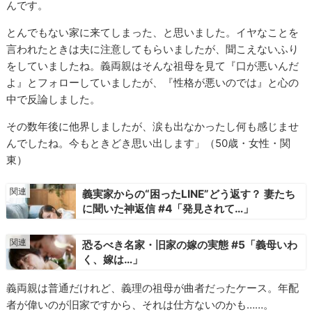
んです。
とんでもない家に来てしまった、と思いました。イヤなことを
言われたときは夫に注意してもらいましたが、聞こえないふり
をしていましたね。義両親はそんな祖母を見て『口が悪いんだ
よ』とフォローしていましたが、『性格が悪いのでは』と心の
中で反論しました。
その数年後に他界しましたが、涙も出なかったし何も感じませ
んでしたね。今もときどき思い出します」（50歳・女性・関
東）
義実家からの“困ったLINE”どう返す？ 妻たち
に聞いた神返信 #4「発見されて…」
恐るべき名家・旧家の嫁の実態 #5「義母いわ
く、嫁は…」
義両親は普通だけれど、義理の祖母が曲者だったケース。年配
者が偉いのが旧家ですから、それは仕方ないのかも……。