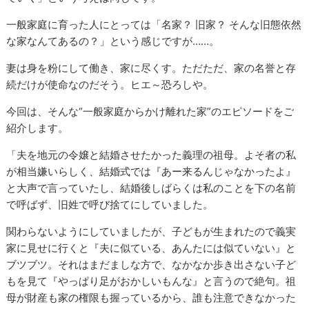
一般家庭に育った人にとっては「名家？ 旧家？ そんな旧態依然
な家なんてあるの？」という感じですが……。
妻は身を粉にして働き、家に尽くす。ただただ、家の名誉と存
続だけが使命なのだそう。ヒエ～恐ろしや。
今回は、そんな“一般家庭からかけ離れた家”のエピソードをご
紹介します。
「夫を地元の令嬢と結婚させたかった義理の祖母。よそ者の私
が相当嫌いらしく、結婚式では『あー来るんじゃなかったよ』
と大声で言っていたし、結婚後しばらくは私のことを下の名前
で呼ばず、旧姓で呼び捨てにしていました。
関わらないようにしていましたが、子どもが生まれたので義実
家に見せに行くと『夫に似ている、あんたには似ていない』と
ブツブツ。それはまだましな方で、なかなか歩き出さない子ど
もを見て『やっぱり足がおかしいもんな』と言うので絶句。祖
母が財産も家の権限も握っているから、誰も注意できなかった