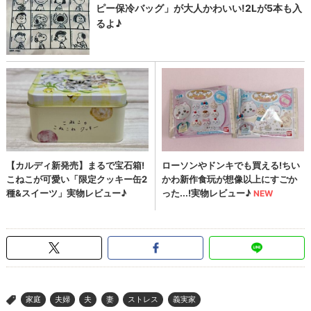
家庭
夫婦
夫
妻
ストレス
義実家
>