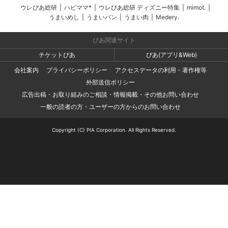
ウレぴあ総研
|
ハピママ*
|
ウレぴあ総研 ディズニー特集
|
mimot.
|
うまいめし
|
うまいパン
|
うまい肉
|
Medery.
ぴあ関連サイト
チケットぴあ
ぴあ(アプリ&Web)
会社案内
プライバシーポリシー
アクセスデータの利用・著作権等
外部送信ポリシー
広告出稿・お取り組みのご相談・情報掲載・その他お問い合わせ
一般の読者の方・ユーザーの方からのお問い合わせ
Copyright (C) PIA Corporation. All Rights Reserved.