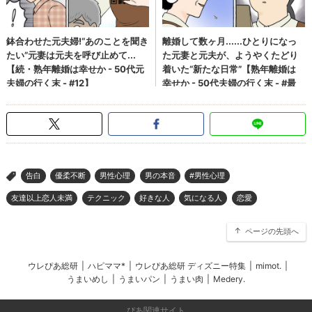
告白
優柔不断
男性心理
男の本音
#男性心理
>
友達以上恋人未満
テクニック
好きな人
気になる人
恋愛
ページの先頭へ
ウレぴあ総研
|
ハピママ*
|
ウレぴあ総研 ディズニー特集
|
mimot.
|
うまいめし
|
うまいパン
|
うまい肉
|
Medery.
ぴあ関連サイト