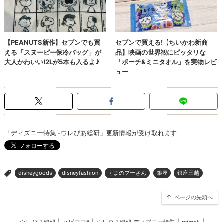
「ディズニー特集 -ウレぴあ総研」更新情報が受け取れます
disneygoods
disneyfashion
くまのプーさん
銀座
銀座三越
>
ページの先頭へ
ウレぴあ総研
|
ハピママ*
|
ウレぴあ総研 ディズニー特集
|
mimot.
|