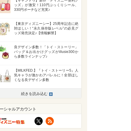
【キャンドゥ】新作「ディズニー便利グ
ッズ」が激安！110円ぷっくりシール、
330円ポーチなど充実♪
【東京ディズニーシー】25周年記念に絶
対ほしい！“永久保存版レベル”の必見グ
ッズ発売決定♪【情報解禁】
良デザイン多数！「トイ・ストーリー」
バッグ＆お出かけグッズがillusie300か
ら多数ラインナップ♪
【MILKFED.】『トイ・ストーリー5』人
気キャラが激かわアパレルに！全部ほし
くなる良デザイン多数
続きを読み込む
ーシャルアカウント
X
RSS