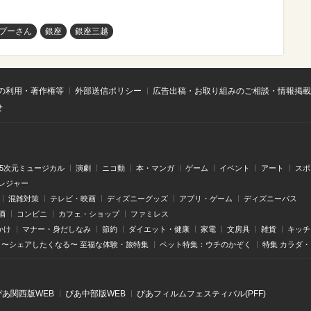
プーさん
銀座
銀座三越
の利用・著作権等
外部送信ポリシー
広告出稿・お取り組みのご相談・情報掲載
せ
.5次元ミュージカル
演劇
ニコ動
本・マンガ
ゲーム
イベント
アート
スポ
レジャー
混雑対策
テレビ・映画
ディズニーグッズ
アプリ・ゲーム
ディズニーパス
酒
コンビニ
カフェ・ショップ
ファミレス
かけ
マナー・身だしなみ
節約
ダイエット・健康
家電
文房具
雑貨
キッチ
〜シェアしたくなる〜 至福な体験・旅特集
ペット特集：ウチのかぞく
特集 カラダ
ぴあ関⻄版WEB
ぴあ中部版WEB
ぴあフィルムフェスティバル(PFF)