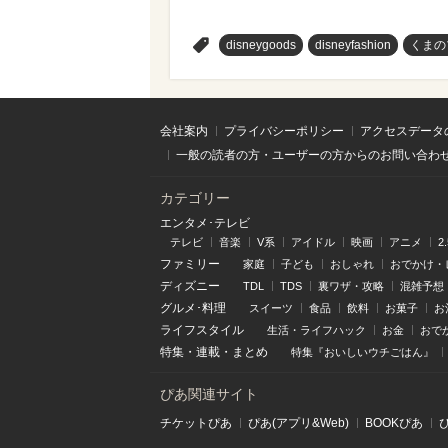
>
disneygoods
disneyfashion
くまの
会社案内
プライバシーポリシー
アクセスデータ
一般の読者の方・ユーザーの方からのお問い合わ
カテゴリー
エンタメ･テレビ
テレビ
音楽
V系
アイドル
映画
アニメ
2
ファミリー
家庭
子ども
おしゃれ
おでかけ・
ディズニー
TDL
TDS
裏ワザ・攻略
混雑予想
グルメ･料理
スイーツ
食品
飲料
お菓子
お
ライフスタイル
生活・ライフハック
お金
おで
特集
・
連載
・
まとめ
特集『おいしいウチごはん』
ぴあ関連サイト
チケットぴあ
ぴあ(アプリ&Web)
BOOKぴあ