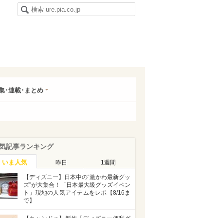
集･連載･まとめ
気記事ランキング
いま人気
昨日
1週間
【ディズニー】日本中の“激かわ最新グッ
ズ”が大集合！「日本最大級グッズイベン
ト」現地の人気アイテムをレポ【8/16ま
で】