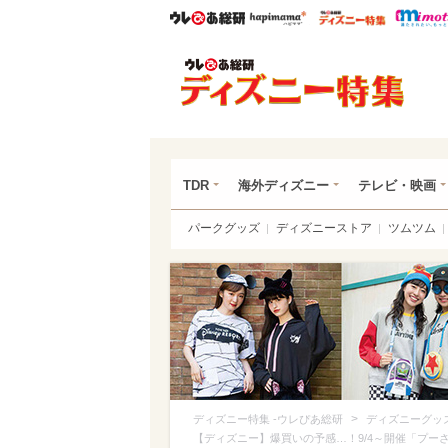
ウレぴあ総研
ハピママ*
ウレぴあ
ディ
TDR
海外ディズニー
テレビ・映画
パークグッズ
ディズニーストア
ツムツム
>
ディズニー特集 -ウレぴあ総研
ディズニーグッ
【ディズニー】爆買いの予感…！9/4～開催「プ