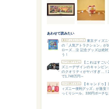
あわせて読みたい
東京ディズニ
東京ディズニーランド
の「人気アトラクション」が10
ローズ…泣 記念グッズは絶対
う！
【これはすごい
パーク外アイテム
ズニーデザインのキャンピン
のクオリティがヤバすぎ…！2
で1,748万円～
【キャンドゥ】
パーク外アイテム
ィズニー便利グッズ」が激安！
っくりシール、330円ポーチな