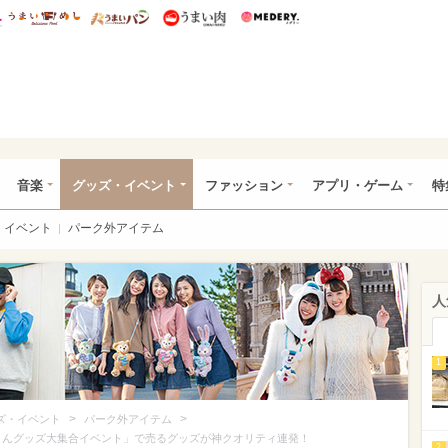
総研 ディズニー特集
mimot.
うまいめし
うまいパン
うまい肉
Medery.
ズニー特集 -ウレぴあ総研
音楽
グッズ・イベント
ファッション
アプリ・ゲーム
特
イベント
パーク外アイテム
人
1
>
>
ズ・イベント
パーク外アイテム
ーさんグッズ大集合イベント」で売るグッズが神クオリティ連発！
2