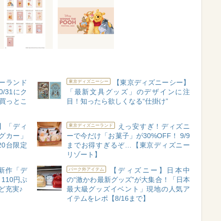
ーランド
【東京ディズニーシー】
東京ディズニーシー
/31にク
「最新文具グッズ」のデザインに注
買っとこ
目！知ったら欲しくなる“仕掛け”
】「ディ
えっ安すぎ！ディズニ
東京ディズニーランド
グカー」
ーで今だけ「お菓子」が30%OFF！ 9/9
0台限定
までお得すぎるぞ…【東京ディズニー
リゾート】
新作「デ
【ディズニー】日本中
パーク外アイテム
110円ぷ
の“激かわ最新グッズ”が大集合！「日本
ど充実♪
最大級グッズイベント」現地の人気ア
イテムをレポ【8/16まで】