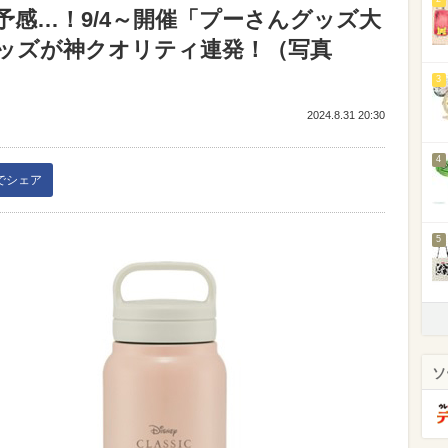
感…！9/4～開催「プーさんグッズ大
ッズが神クオリティ連発！（写真
3
2024.8.31 20:30
4
kでシェア
5
ソ