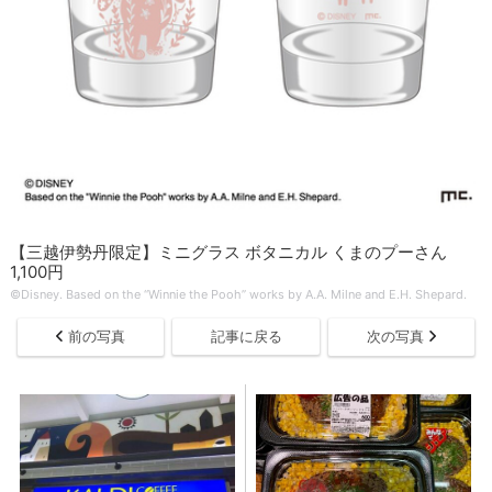
【三越伊勢丹限定】ミニグラス ボタニカル くまのプーさん
1,100円
©Disney. Based on the “Winnie the Pooh” works by A.A. Milne and E.H. Shepard.
前の写真
記事に戻る
次の写真