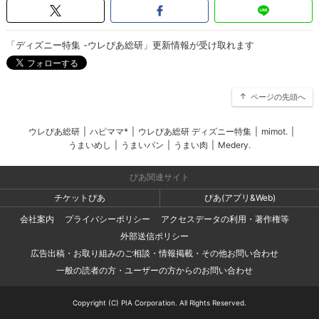
「ディズニー特集 -ウレぴあ総研」更新情報が受け取れます
ページの先頭へ
ウレぴあ総研
|
ハピママ*
|
ウレぴあ総研 ディズニー特集
|
mimot.
|
うまいめし
|
うまいパン
|
うまい肉
|
Medery.
ぴあ関連サイト
チケットぴあ
ぴあ(アプリ&Web)
会社案内
プライバシーポリシー
アクセスデータの利用・著作権等
外部送信ポリシー
広告出稿・お取り組みのご相談・情報掲載・その他お問い合わせ
一般の読者の方・ユーザーの方からのお問い合わせ
Copyright (C) PIA Corporation. All Rights Reserved.