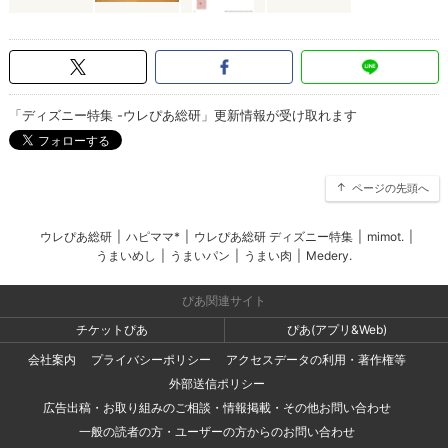
「ディズニー特集 -ウレぴあ総研」更新情報が受け取れます
ページの先頭へ
ウレぴあ総研
|
ハピママ*
|
ウレぴあ総研 ディズニー特集
|
mimot.
|
うまいめし
|
うまいパン
|
うまい肉
|
Medery.
ぴあ関連サイト
チケットぴあ
ぴあ(アプリ&Web)
会社案内
プライバシーポリシー
アクセスデータの利用・著作権等
外部送信ポリシー
広告出稿・お取り組みのご相談・情報掲載・その他お問い合わせ
一般の読者の方・ユーザーの方からのお問い合わせ