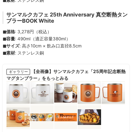
◼︎素材
: ステンレス銅
サンマルクカフェ 25th Anniversary 真空断熱タン
ブラーBOOK White
◼︎価格
: 3,278円（税込）
◼︎容量
: 490ml（適正容量380ml）
◼︎サイズ
: 高さ10cm × 飲み口直径8.5cm
◼︎素材
: ステンレス銅
【全画像】サンマルクカフェ「25周年記念断熱
ギャラリー
マグタンブラー」をもっとみる